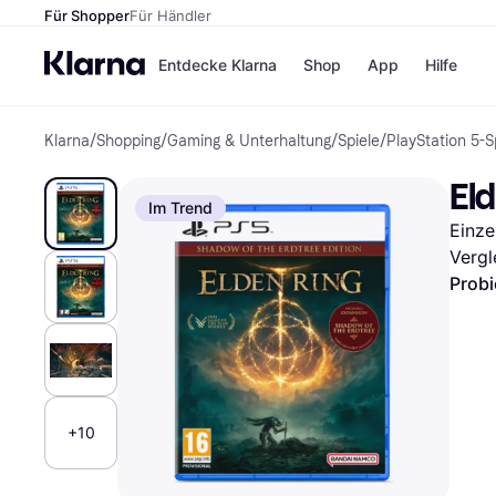
Für Shopper
Für Händler
Entdecke Klarna
Shop
App
Hilfe
Klarna
/
Shopping
/
Gaming & Unterhaltung
/
Spiele
/
PlayStation 5-S
Zahlungsmethoden
Shops
Zahlungsmethoden
MediaM
Eld
Sofort bezahlen
H&M
Im Trend
Bezahle in 3
Temu
Einze
Teilzahlungen
Kauflan
Bezahle in bis zu 30
Samsu
Vergl
Tagen
Probi
Ratenzahlung
Alle Shops
+10