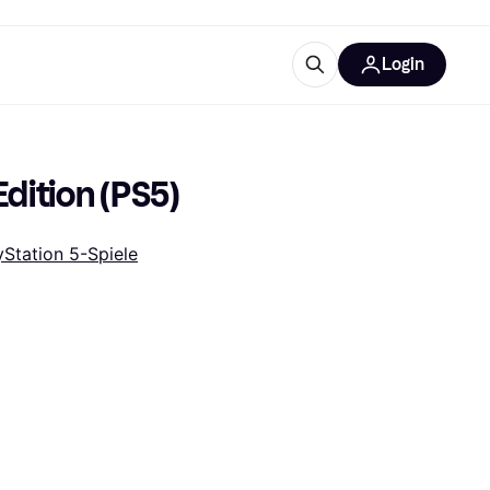
Login
Weitere Informationen
sstattung
M
Was ist Klarna?
Edition (PS5)
yStation 5-Spiele
tegorien