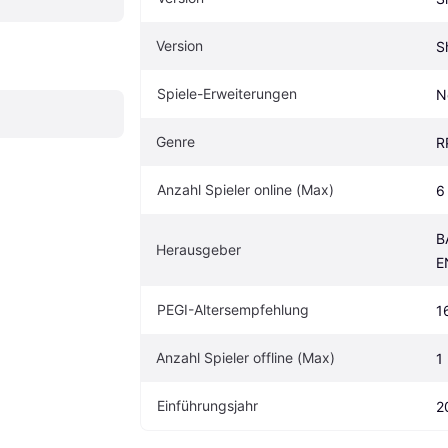
Version
S
Spiele-Erweiterungen
N
Genre
R
Anzahl Spieler online (Max)
6
B
Herausgeber
E
PEGI-Altersempfehlung
1
Anzahl Spieler offline (Max)
1
Einführungsjahr
2