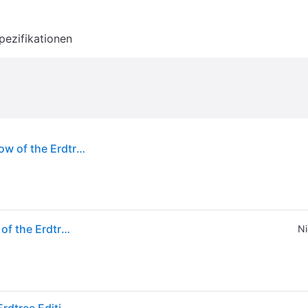
pezifikationen
BANDAI NAMCO Entertainment Elden Ring: Shadow of the Erdtree, PlayStation 5, M (Reif), Physische Medien
BANDAI NAMCO Entertainment Elden Ring: Shadow of the Erdtree, PlayStation 5, M (Reif), Physische Medien
Ni