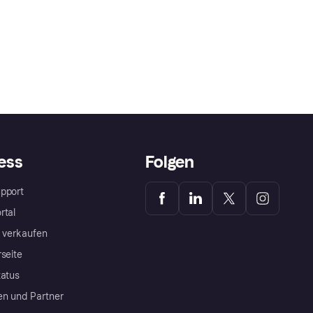
ess
Folgen
pport
rtal
a verkaufen
rseite
tatus
en und Partner