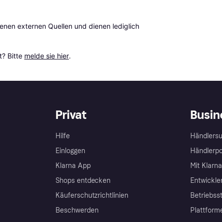
en externen Quellen und dienen lediglich 
? Bitte 
melde sie hier
.
Privat
Busin
Hilfe
Händlersu
Einloggen
Händlerpo
Klarna App
Mit Klarn
Shops entdecken
Entwickle
Käuferschutzrichtlinien
Betriebss
Beschwerden
Plattform