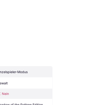
inzelspieler-Modus
ewalt
Nein
hadow of the Erdtree Edition