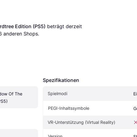
dtree Edition (PS5)
 beträgt derzeit 
6
 anderen Shops.
Spezifikationen
Spielmodi
dow Of The 
E
PS5)
PEGI-Inhaltssymbole
G
VR-Unterstützung (Virtual Reality)
Version
S