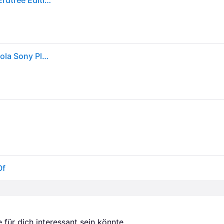
Playstation Games Ps5 Elden Ring: Shadow Of The Erdtree Edition Durchsichtig PAL
Elden Ring: Shadow of the Erdtree Juego para Consola Sony PlayStation 5 PS5
Of
für dich interessant sein könnte.