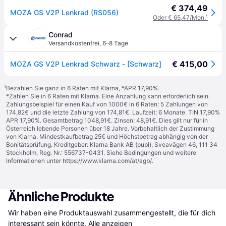
€ 374,49
MOZA GS V2P Lenkrad (RS056)
Oder € 65,47/Mon.
¹
Conrad
Versandkostenfrei
,
6–8 Tage
€ 415,00
MOZA GS V2P Lenkrad Schwarz - [Schwarz]
¹
Bezahlen Sie ganz in 6 Raten mit Klarna, *APR 17,90%.
*Zahlen Sie in 6 Raten mit Klarna. Eine Anzahlung kann erforderlich sein.
Zahlungsbeispiel für einen Kauf von 1000€ in 6 Raten: 5 Zahlungen von
174,82€ und die letzte Zahlung von 174,81€. Laufzeit: 6 Monate. TIN 17,90%
APR 17,90%. Gesamtbetrag 1048,91€. Zinsen: 48,91€. Dies gilt nur für in
Österreich lebende Personen über 18 Jahre. Vorbehaltlich der Zustimmung
von Klarna. Mindestkaufbetrag 25€ und Höchstbetrag abhängig von der
Bonitätsprüfung. Kreditgeber: Klarna Bank AB (publ), Sveavägen 46, 111 34
Stockholm, Reg. Nr.: 556737-0431. Siehe Bedingungen und weitere
Informationen unter
https://www.klarna.com/at/agb/
.
Ähnliche Produkte
Wir haben eine Produktauswahl zusammengestellt, die für dich 
interessant sein könnte.
Alle anzeigen