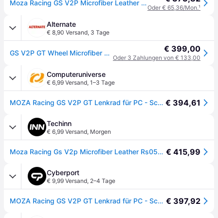
Moza Racing GS V2P Microfiber Leather GT steering wheel - Wired Lenkrad - PC
Oder € 65,36/Mon.
¹
Alternate
€ 8,90 Versand
,
3 Tage
€ 399,00
GS V2P GT Wheel Microfiber Leather, Austausch-Lenkrad
Oder 3 Zahlungen von € 133,00
Computeruniverse
€ 6,99 Versand
,
1–3 Tage
€ 394,61
MOZA Racing GS V2P GT Lenkrad für PC - Schwarz
Techinn
€ 6,99 Versand
,
Morgen
€ 415,99
Moza Racing Gs V2p Microfiber Leather Rs056 Steering Wheel Silber
Cyberport
€ 9,99 Versand
,
2–4 Tage
€ 397,92
MOZA Racing GS V2P GT Lenkrad für PC - Schwarz