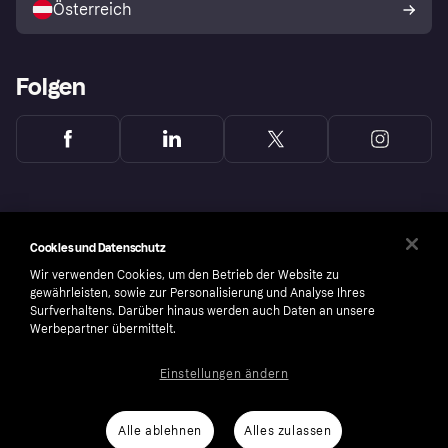
Österreich
Folgen
Cookies und Datenschutz
Wir verwenden Cookies, um den Betrieb der Website zu
gewährleisten, sowie zur Personalisierung und Analyse Ihres
Surfverhaltens. Darüber hinaus werden auch Daten an unsere
Werbepartner übermittelt.
Einstellungen ändern
Copyright © 2005-2026 Klarna Bank AB (publ). Headquarters: Stockholm, Sweden. All
rights reserved. Klarna Bank AB (publ). Sveavägen 46, 111 34 Stockholm. Organization
number: 556737-0431
Alle ablehnen
Alles zulassen