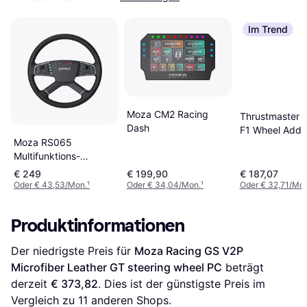
Im Trend
Moza CM2 Racing
Thrustmaster F
Dash
F1 Wheel Add-
Moza RS065
Black
Multifunktions-
Lenkstock 28 Schalter
€ 249
€ 199,90
€ 187,07
schwarz
Oder € 43,53/Mon.
¹
Oder € 34,04/Mon.
¹
Oder € 32,71/Mon
Produktinformationen
Der niedrigste Preis für 
Moza Racing GS V2P 
Microfiber Leather GT steering wheel PC
 beträgt 
derzeit 
€ 373,82
. Dies ist der günstigste Preis im 
Vergleich zu 
11
 anderen Shops.