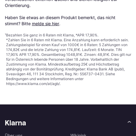
Orientierung.

Haben Sie etwas an diesem Produkt bemerkt, das nicht 
stimmt? Bitte 
melde sie hier
.
¹
Bezahlen Sie ganz in 6 Raten mit Klarna, *APR 17,90%.
*Zahlen Sie in 6 Raten mit Klarna. Eine Anzahlung kann erforderlich sein.
Zahlungsbeispiel für einen Kauf von 1000€ in 6 Raten: 5 Zahlungen von
174,82€ und die letzte Zahlung von 174,81€. Laufzeit: 6 Monate. TIN
17,90% APR 17,90%. Gesamtbetrag 1048,91€. Zinsen: 48,91€. Dies gilt nur
für in Österreich lebende Personen über 18 Jahre. Vorbehaltlich der
Zustimmung von Klarna. Mindestkaufbetrag 25€ und Höchstbetrag
abhängig von der Bonitätsprüfung. Kreditgeber: Klarna Bank AB (publ),
Sveavägen 46, 111 34 Stockholm, Reg. Nr.: 556737-0431. Siehe
Bedingungen und weitere Informationen unter
https://www.klarna.com/at/agb/
.
Klarna
Über uns
Wikipink