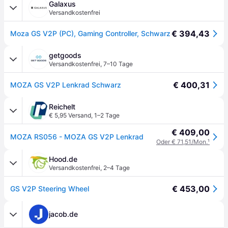
Galaxus
Versandkostenfrei
€ 394,43
Moza GS V2P (PC), Gaming Controller, Schwarz
getgoods
Versandkostenfrei
,
7–10 Tage
€ 400,31
MOZA GS V2P Lenkrad Schwarz
Reichelt
€ 5,95 Versand
,
1–2 Tage
€ 409,00
MOZA RS056 - MOZA GS V2P Lenkrad
Oder € 71,51/Mon.
¹
Hood.de
Versandkostenfrei
,
2–4 Tage
€ 453,00
GS V2P Steering Wheel
jacob.de