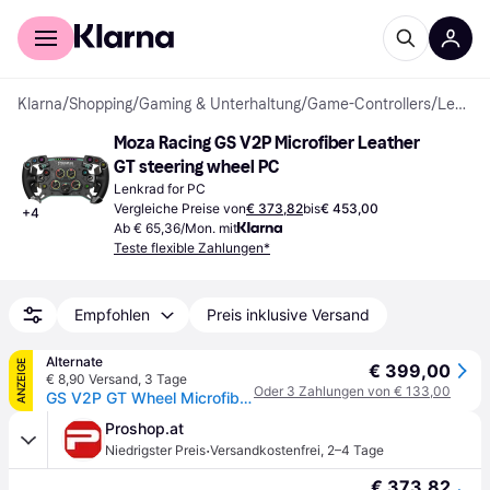
Für Shopper
Für Händler
Klarna
/
Shopping
/
Gaming & Unterhaltung
/
Game-Controllers
/
Lenkräder
Moza Racing GS V2P Microfiber Leather 
GT steering wheel PC
Lenkrad for PC
Vergleiche Preise von
€ 373,82
bis
€ 453,00
+
4
Ab € 65,36/Mon. mit
Teste flexible Zahlungen*
Empfohlen
Preis inklusive Versand
Alternate
ANZEIGE
€ 399,00
€ 8,90 Versand
,
3 Tage
Oder 3 Zahlungen von € 133,00
GS V2P GT Wheel Microfiber Leather, Austausch-Lenkrad
Proshop.at
·
Niedrigster Preis
Versandkostenfrei
,
2–4 Tage
€ 373,82