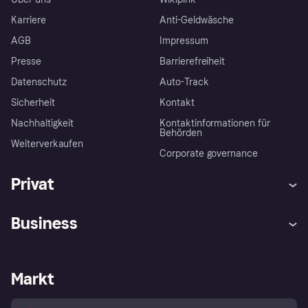
Karriere
Anti-Geldwäsche
AGB
Impressum
Presse
Barrierefreiheit
Datenschutz
Auto-Track
Sicherheit
Kontakt
Nachhaltigkeit
Kontaktinformationen für
Behörden
Weiterverkaufen
Corporate governance
Privat
Hilfe
Käuferschutzrichtlinien
Business
Einloggen
Beschwerden
Händlersupport
Entwicklerseite
Klarna App
Datenschutzeinstellungen
Händlerportal
Betriebsstatus
Markt
Shops entdecken
Dein Widerrufsrecht
Mit Klarna verkaufen
Plattformen und Partner