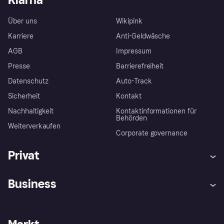
Über uns
Wikipink
Karriere
Anti-Geldwäsche
AGB
Impressum
Presse
Barrierefreiheit
Datenschutz
Auto-Track
Sicherheit
Kontakt
Nachhaltigkeit
Kontaktinformationen für
Behörden
Weiterverkaufen
Corporate governance
Privat
Hilfe
Käuferschutzrichtlinien
Business
Einloggen
Beschwerden
Händlersupport
Entwicklerseite
Klarna App
Datenschutzeinstellungen
Händlerportal
Betriebsstatus
Shops entdecken
Dein Widerrufsrecht