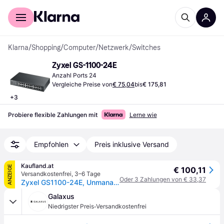
Für Shopper
Für Händler
Klarna
/
Shopping
/
Computer
/
Netzwerk
/
Switches
Zyxel GS-1100-24E
Anzahl Ports 24
Vergleiche Preise von
€ 75,04
bis
€ 175,81
+
3
Probiere flexible Zahlungen mit
Lerne wie
Empfohlen
Preis inklusive Versand
Kaufland.at
ANZEIGE
€ 100,11
Versandkostenfrei
,
3–6 Tage
Oder 3 Zahlungen von € 33,37
Zyxel GS1100-24E, Unmanaged, Gigabit Ethernet (10/100/1000), Rack-Einbau, Wandmontage
Galaxus
·
Niedrigster Preis
Versandkostenfrei