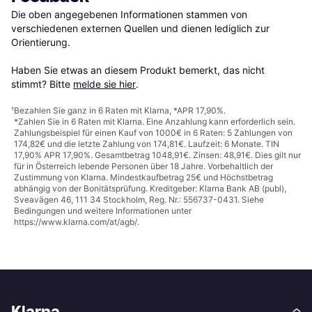
Die oben angegebenen Informationen stammen von 
verschiedenen externen Quellen und dienen lediglich zur 
Orientierung.

Haben Sie etwas an diesem Produkt bemerkt, das nicht 
stimmt? Bitte 
melde sie hier
.
¹
Bezahlen Sie ganz in 6 Raten mit Klarna, *APR 17,90%.
*Zahlen Sie in 6 Raten mit Klarna. Eine Anzahlung kann erforderlich sein.
Zahlungsbeispiel für einen Kauf von 1000€ in 6 Raten: 5 Zahlungen von
174,82€ und die letzte Zahlung von 174,81€. Laufzeit: 6 Monate. TIN
17,90% APR 17,90%. Gesamtbetrag 1048,91€. Zinsen: 48,91€. Dies gilt nur
für in Österreich lebende Personen über 18 Jahre. Vorbehaltlich der
Zustimmung von Klarna. Mindestkaufbetrag 25€ und Höchstbetrag
abhängig von der Bonitätsprüfung. Kreditgeber: Klarna Bank AB (publ),
Sveavägen 46, 111 34 Stockholm, Reg. Nr.: 556737-0431. Siehe
Bedingungen und weitere Informationen unter
https://www.klarna.com/at/agb/
.
Klarna