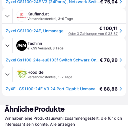
€ 75,04
Zyxel GS1100-24E V3 (24Ports), Netzwerk Switch, Schwarz
Kaufland.at
Versandkostenfrei
,
3–6 Tage
€ 100,11
Zyxel GS1100-24E, Unmanaged, Gigabit Ethernet (10/100/1000), Rack-Einbau, Wandmontage
Oder 3 Zahlungen von € 33,37
Techinn
€ 7,99 Versand
,
8 Tage
€ 78,99
Zyxel Gs1100-24e-eu0103f Switch Schwarz One Size / EU Plug 220V
Hood.de
Versandkostenfrei
,
1–2 Tage
€ 88,86
ZyXEL GS1100-24E V3 24 Port Gigabit Unmanaged Switch V3
Ähnliche Produkte
Wir haben eine Produktauswahl zusammengestellt, die für dich 
interessant sein könnte.
Alle anzeigen