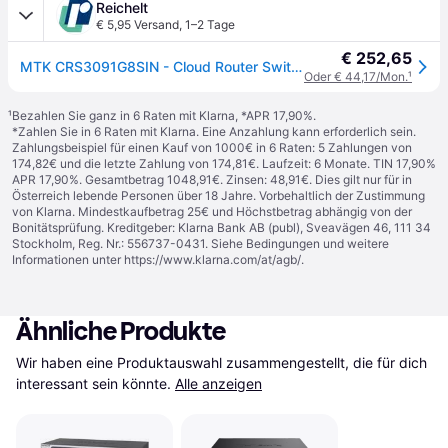
Reichelt
€ 5,95 Versand
,
1–2 Tage
€ 252,65
MTK CRS3091G8SIN - Cloud Router Switch CRS309-1G-8S+IN
Oder € 44,17/Mon.
¹
¹
Bezahlen Sie ganz in 6 Raten mit Klarna, *APR 17,90%.
*Zahlen Sie in 6 Raten mit Klarna. Eine Anzahlung kann erforderlich sein.
Zahlungsbeispiel für einen Kauf von 1000€ in 6 Raten: 5 Zahlungen von
174,82€ und die letzte Zahlung von 174,81€. Laufzeit: 6 Monate. TIN 17,90%
APR 17,90%. Gesamtbetrag 1048,91€. Zinsen: 48,91€. Dies gilt nur für in
Österreich lebende Personen über 18 Jahre. Vorbehaltlich der Zustimmung
von Klarna. Mindestkaufbetrag 25€ und Höchstbetrag abhängig von der
Bonitätsprüfung. Kreditgeber: Klarna Bank AB (publ), Sveavägen 46, 111 34
Stockholm, Reg. Nr.: 556737-0431. Siehe Bedingungen und weitere
Informationen unter
https://www.klarna.com/at/agb/
.
Ähnliche Produkte
Wir haben eine Produktauswahl zusammengestellt, die für dich 
interessant sein könnte.
Alle anzeigen