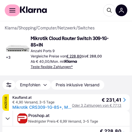
Für Shopper
Für Händler
Klarna
/
Shopping
/
Computer
/
Netzwerk
/
Switches
Mikrotik Cloud Router Switch 309-1G-
8S+IN
Anzahl Ports 9
Vergleiche Preise von
€ 228,80
bis
€ 288,00
+
3
Ab € 40,00/Mon. mit
Teste flexible Zahlungen*
Empfohlen
Preis inklusive Versand
Kaufland.at
ANZEIGE
€ 231,41
€ 4,90 Versand
,
3–5 Tage
Oder 3 Zahlungen von € 77,13
Mikrotik CRS309-1G-8S+, Managed, Gigabit Ethernet (10/100/1000), Power over Ethernet (PoE), Rack-Einbau
Proshop.at
·
Niedrigster Preis
€ 6,99 Versand
,
3–5 Tage
€ 228,80