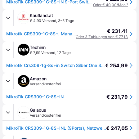
MikroTik CRS309-1G-8S+IN 9-Port Switch (8x 10G SFP+ / 1x 1G RJ45)
Oder € 40,00/Mon.
¹
Kaufland.at
€ 4,90 Versand
,
3–5 Tage
€ 231,41
Mikrotik CRS309-1G-8S+, Managed, Gigabit Ethernet (10/100/1000), Power over Ethernet (PoE), Rack-Einbau
Oder 3 Zahlungen von € 77,13
Techinn
€ 7,99 Versand
,
12 Tage
€ 254,99
Mikrotik Crs309-1g-8s+in Switch Silber One Size / EU Plug 220V
Amazon
Versandkostenfrei
€ 231,79
MikroTik CRS309-1G-8S+IN
Galaxus
Versandkostenfrei
€ 247,05
MikroTik CRS309-1G-8S+INL (9Ports), Netzwerk Switch, Weiss