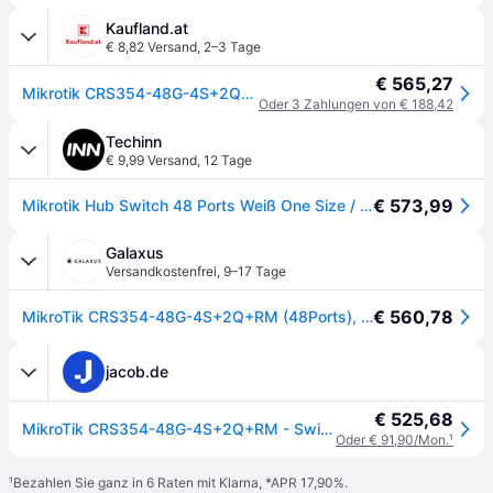
Kaufland.at
€ 8,82 Versand
,
2–3 Tage
€ 565,27
Mikrotik CRS354-48G-4S+2Q+RM, Managed, L2, Gigabit Ethernet (10/100/1000), Vollduplex, Rack-Einbau
Oder 3 Zahlungen von € 188,42
Techinn
€ 9,99 Versand
,
12 Tage
€ 573,99
Mikrotik Hub Switch 48 Ports Weiß One Size / EU Plug 220V
Galaxus
Versandkostenfrei
,
9–17 Tage
€ 560,78
MikroTik CRS354-48G-4S+2Q+RM (48Ports), Netzwerk Switch, Grau
jacob.de
€ 525,68
MikroTik CRS354-48G-4S+2Q+RM - Switch - L3 - 48 x 10/100/1000 + 4 x 10 Gigabit SFP+ + 2 x 40 Gigabit QSFP+ - Desktop, an Rack montierbar (CRS354-48G-4S+2Q+RM)
Oder € 91,90/Mon.
¹
¹
Bezahlen Sie ganz in 6 Raten mit Klarna, *APR 17,90%.