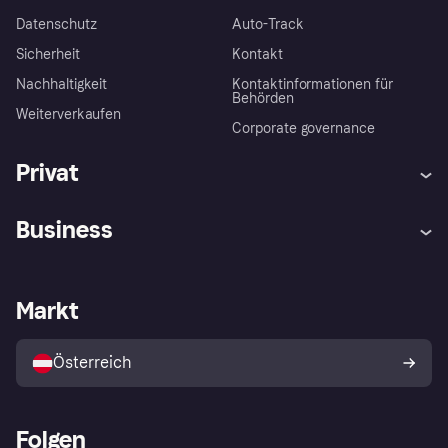
Datenschutz
Auto-Track
Sicherheit
Kontakt
Nachhaltigkeit
Kontaktinformationen für
Behörden
Weiterverkaufen
Corporate governance
Privat
Hilfe
Käuferschutzrichtlinien
Business
Einloggen
Beschwerden
Händlersupport
Entwicklerseite
Klarna App
Datenschutzeinstellungen
Händlerportal
Betriebsstatus
Markt
Shops entdecken
Dein Widerrufsrecht
Mit Klarna verkaufen
Plattformen und Partner
Österreich
Folgen