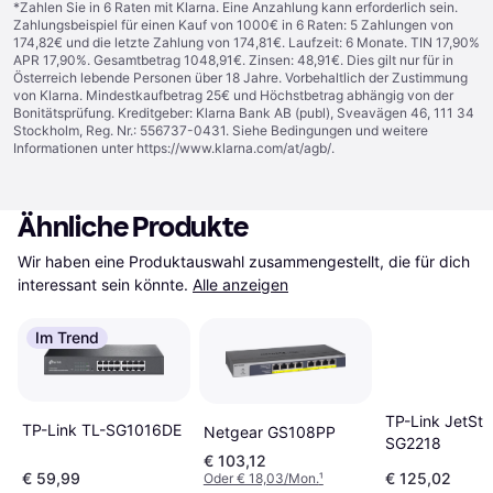
*Zahlen Sie in 6 Raten mit Klarna. Eine Anzahlung kann erforderlich sein.
Zahlungsbeispiel für einen Kauf von 1000€ in 6 Raten: 5 Zahlungen von
174,82€ und die letzte Zahlung von 174,81€. Laufzeit: 6 Monate. TIN 17,90%
APR 17,90%. Gesamtbetrag 1048,91€. Zinsen: 48,91€. Dies gilt nur für in
Österreich lebende Personen über 18 Jahre. Vorbehaltlich der Zustimmung
von Klarna. Mindestkaufbetrag 25€ und Höchstbetrag abhängig von der
Bonitätsprüfung. Kreditgeber: Klarna Bank AB (publ), Sveavägen 46, 111 34
Stockholm, Reg. Nr.: 556737-0431. Siehe Bedingungen und weitere
Informationen unter
https://www.klarna.com/at/agb/
.
Ähnliche Produkte
Wir haben eine Produktauswahl zusammengestellt, die für dich 
interessant sein könnte.
Alle anzeigen
Im Trend
TP-Link JetSt
TP-Link TL-SG1016DE
Netgear GS108PP
SG2218
€ 103,12
€ 59,99
€ 125,02
Oder € 18,03/Mon.
¹