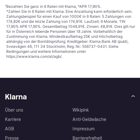
¹
Bezahlen Sie ganz in 6 Raten mit Klarna, *APR 17,90%.
*Zahlen Sie in 6 Raten mit Klarna. Eine Anzahlung kann erforderlich sein.
Zahlungsbeispiel für einen Kauf von 1000€ in 6 Raten: 5 Zahlungen von
174,82€ und die letzte Zahlung von 174,81€. Laufzeit: 6 Monate. TIN
17,90% APR 17,90%. Gesamtbetrag 1048,91€. Zinsen: 48,91€. Dies gilt nur
für in Österreich lebende Personen über 18 Jahre. Vorbehaltlich der
Zustimmung von Klarna. Mindestkaufbetrag 25€ und Höchstbetrag
abhängig von der Bonitätsprüfung. Kreditgeber: Klarna Bank AB (publ),
Sveavägen 46, 111 34 Stockholm, Reg. Nr.: 556737-0431. Siehe
Bedingungen und weitere Informationen unter
https://www.klarna.com/at/agb/
.
Klarna
Über uns
Wikipink
Karriere
Anti-Geldwäsche
AGB
Impressum
Presse
Barrierefreiheit