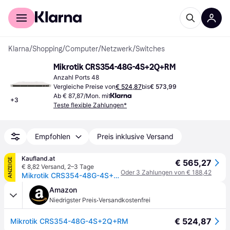
Für Shopper
Für Händler
Klarna
/
Shopping
/
Computer
/
Netzwerk
/
Switches
Mikrotik CRS354-48G-4S+2Q+RM
Anzahl Ports 48
Vergleiche Preise von
€ 524,87
bis
€ 573,99
Ab € 87,87/Mon. mit
+
3
Teste flexible Zahlungen*
Empfohlen
Preis inklusive Versand
Kaufland.at
ANZEIGE
€ 565,27
€ 8,82 Versand
,
2–3 Tage
Oder 3 Zahlungen von € 188,42
Mikrotik CRS354-48G-4S+2Q+RM, Managed, L2, Gigabit Ethernet (10/100/1000), Vollduplex, Rack-Einbau
Amazon
·
Niedrigster Preis
Versandkostenfrei
€ 524,87
Mikrotik CRS354-48G-4S+2Q+RM