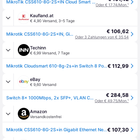
MikroTik CSS610-8G-2S+IN Cloud Smart 10-Port Switch (8x 1G RJ45 / 2x 10G SFP+)
Oder € 17,74/Mon.
¹
Kaufland.at
€ 4,90 Versand
,
3–5 Tage
€ 106,62
Mikrotik CSS610-8G-2S+IN, Gigabit Ethernet (10/100/1000), Power over Ethernet (PoE)
Oder 3 Zahlungen von € 35,54
Techinn
€ 6,99 Versand
,
7 Tage
€ 112,99
Mikrotik Cloudsmart 610-8g-2s+in Switch 8 Ports Weiß One Size / EU Plug 220V
eBay
€ 9,60 Versand
€ 284,58
Switch 8x 1000Mbps, 2x SFP+, VLAN CSS610-8G-2S+IN
Oder € 49,75/Mon.
¹
Amazon
Versandkostenfrei
€ 107,30
Mikrotik CSS610-8G-2S+in Gigabit Ethernet Netzwerk-Switch (10/100/1000) Ethernet-Verbindung, unterstützt Stromversorgung über diesen Port (PoE) Weiß