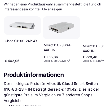
Wir haben eine Produktauswahl zusammengestellt, die für dich 
interessant sein könnte.
Alle anzeigen
Cisco C1200-24P-4X
Mikrotik CRS304-
Mikrotik CRS5
4XG-IN
4XQ-IN
€ 165,86
€ 728,48
€ 402,05
Oder € 29,00/Mon.
¹
Oder € 114,15/Mo
Produktinformationen
Der niedrigste Preis für 
Mikrotik Cloud Smart Switch 
610-8G-2S + IN
 beträgt derzeit 
€ 101,42
. Dies ist der 
günstigste Preis im Vergleich zu 
7
 anderen Shops.
Vergleiche: