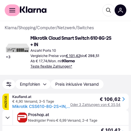
Für Shopper
Für Händler
Klarna
/
Shopping
/
Computer
/
Netzwerk
/
Switches
Mikrotik Cloud Smart Switch 610-8G-2S 
+ IN
Anzahl Ports 10
Vergleiche Preise von
€ 101,42
bis
€ 298,51
+
3
Ab € 17,74/Mon. mit
Teste flexible Zahlungen*
Empfohlen
Preis inklusive Versand
Kaufland.at
ANZEIGE
€ 106,62
€ 4,90 Versand
,
3–5 Tage
Oder 3 Zahlungen von € 35,54
Mikrotik CSS610-8G-2S+IN, Gigabit Ethernet (10/100/1000), Power over Ethernet (PoE)
Proshop.at
·
Niedrigster Preis
€ 6,99 Versand
,
2–4 Tage
€ 101,42