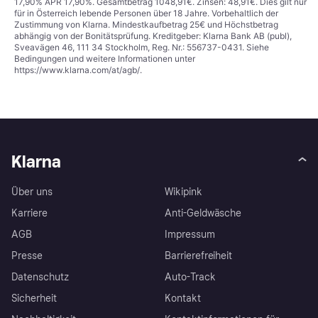
17,90% APR 17,90%. Gesamtbetrag 1048,91€. Zinsen: 48,91€. Dies gilt nur
für in Österreich lebende Personen über 18 Jahre. Vorbehaltlich der
Zustimmung von Klarna. Mindestkaufbetrag 25€ und Höchstbetrag
abhängig von der Bonitätsprüfung. Kreditgeber: Klarna Bank AB (publ),
Sveavägen 46, 111 34 Stockholm, Reg. Nr.: 556737-0431. Siehe
Bedingungen und weitere Informationen unter
https://www.klarna.com/at/agb/
.
Klarna
Über uns
Wikipink
Karriere
Anti-Geldwäsche
AGB
Impressum
Presse
Barrierefreiheit
Datenschutz
Auto-Track
Sicherheit
Kontakt