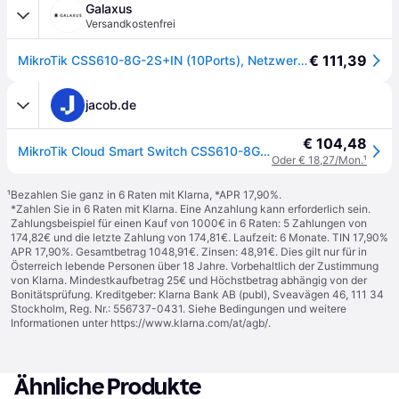
Galaxus
Versandkostenfrei
€ 111,39
MikroTik CSS610-8G-2S+IN (10Ports), Netzwerk Switch, Weiss
jacob.de
€ 104,48
MikroTik Cloud Smart Switch CSS610-8G-2S+IN - Switch - Smart - 8 x 10/100/1000 + 2 x 10 Gigabit SFP+ - an Rack montierbar, Desktop - Passives PoE - Gleichstrom (CSS610-8G-2S+IN)
Oder € 18,27/Mon.
¹
¹
Bezahlen Sie ganz in 6 Raten mit Klarna, *APR 17,90%.
*Zahlen Sie in 6 Raten mit Klarna. Eine Anzahlung kann erforderlich sein.
Zahlungsbeispiel für einen Kauf von 1000€ in 6 Raten: 5 Zahlungen von
174,82€ und die letzte Zahlung von 174,81€. Laufzeit: 6 Monate. TIN 17,90%
APR 17,90%. Gesamtbetrag 1048,91€. Zinsen: 48,91€. Dies gilt nur für in
Österreich lebende Personen über 18 Jahre. Vorbehaltlich der Zustimmung
von Klarna. Mindestkaufbetrag 25€ und Höchstbetrag abhängig von der
Bonitätsprüfung. Kreditgeber: Klarna Bank AB (publ), Sveavägen 46, 111 34
Stockholm, Reg. Nr.: 556737-0431. Siehe Bedingungen und weitere
Informationen unter
https://www.klarna.com/at/agb/
.
Ähnliche Produkte