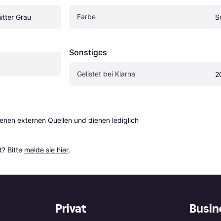
Farbe
itter Grau
S
Sonstiges
Gelistet bei Klarna
2
en externen Quellen und dienen lediglich 
? Bitte 
melde sie hier
.
Privat
Busin