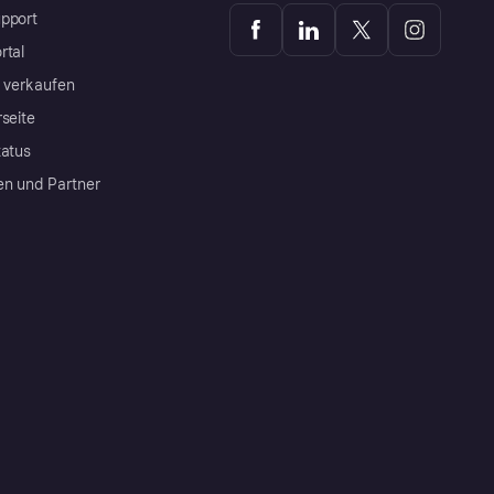
pport
rtal
a verkaufen
rseite
tatus
en und Partner