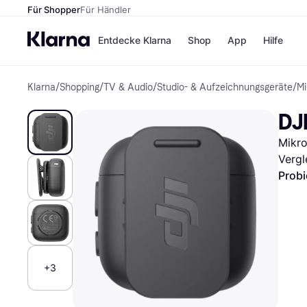
Für Shopper
Für Händler
Entdecke Klarna
Shop
App
Hilfe
Klarna
/
Shopping
/
TV & Audio
/
Studio- & Aufzeichnungsgeräte
/
Mi
Zahlungsmethoden
Shops
Zahlungsmethoden
MediaM
DJI
Sofort bezahlen
H&M
Bezahle in 3
Temu
Mikr
Teilzahlungen
Kauflan
Bezahle in bis zu 30
Samsu
Vergl
Tagen
Probi
Ratenzahlung
Alle Shops
+3