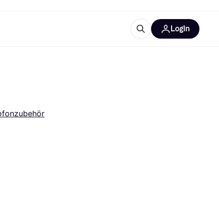
Login
Weitere Informationen
sstattung
M
Was ist Klarna?
ofonzubehör
tegorien