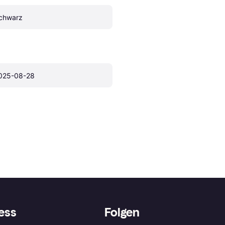
chwarz
025-08-28
ess
Folgen