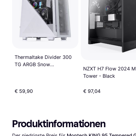
Thermaltake Divider 300
TG ARGB Snow
NZXT H7 Flow 2024 M
(White/Transparent)
Tower - Black
€ 59,90
€ 97,04
Produktinformationen
Der niedrigste Preis für 
Montech KING 95 Tempered G