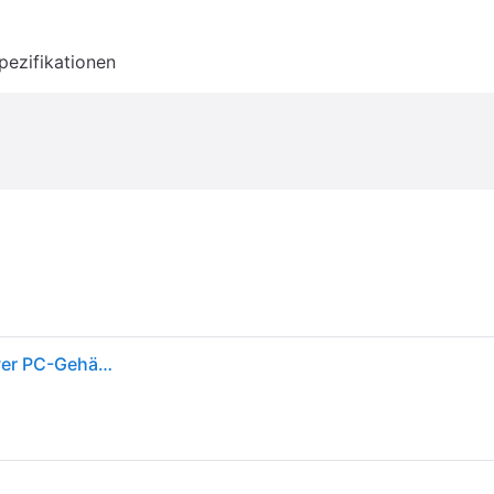
pezifikationen
MONTECH KING 95 Tempered Glass ARGB Midi-Tower PC-Gehäuse Rot