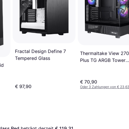
Fractal Design Define 7
Thermaltake View 270
Tempered Glass
Plus TG ARGB Tower
id
Gehäuse
€ 70,90
€ 97,90
Oder 3 Zahlungen von € 23,6
lass Red
 beträgt derzeit 
€ 119,31
. 