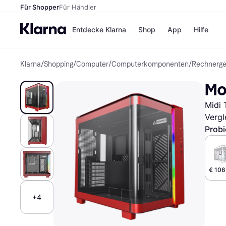
Für Shopper
Für Händler
Entdecke Klarna
Shop
App
Hilfe
Klarna
/
Shopping
/
Computer
/
Computerkomponenten
/
Rechnerg
Zahlungsmethoden
Shops
Zahlungsmethoden
MediaM
Mo
Sofort bezahlen
H&M
Bezahle in 3
Temu
Midi 
Teilzahlungen
Kauflan
Bezahle in bis zu 30
Samsu
Vergl
Tagen
Probi
Ratenzahlung
Alle Shops
€ 106
+4