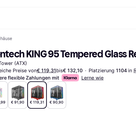
ehäuse
Shopping und Cashback
Shoppe und vergleiche Preise
Banking
Sparprodukte
Mobil
Foto & Video
Büroau
arkt
Cashback
Sale
Klarna Card
Gaming & Unterhaltung
Sparkonto
Reise-eSI
ntech KING 95 Tempered Glass R
Shops entdecken
Schönheit & Gesundheit
Klarna Guthaben
Mobilgeräte & Wearables
Flexkonto
Mitgliedschaft
Bekleidung & Accessoires
Kinder & Familie
Festgeldkonto
Tower (ATX)
d.at
Spielzeug & Hobbys
Fahrzeuge & Zubehör
ng
Möbel & Haushalt
Garten & Außenbereich
eiche Preise von
€ 119,31
bis
€ 132,10
·
Platzierung 
1104 
in 
TV & Audio
Küchengeräte
ere flexible Zahlungen mit
Lerne wie
Sport & Freizeit
Haushaltsgeräte
Computer
Bücher, Filme & Musik
Renovierung & Bau
Alle Ka
,99
€ 91,90
€ 119,31
€ 90,90