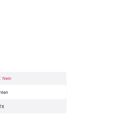
Nein
nten
TX