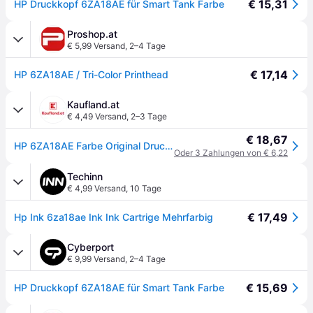
€ 15,31
HP Druckkopf 6ZA18AE für Smart Tank Farbe
Proshop.at
€ 5,99 Versand
,
2–4 Tage
€ 17,14
HP 6ZA18AE / Tri-Color Printhead
Kaufland.at
€ 4,49 Versand
,
2–3 Tage
€ 18,67
HP 6ZA18AE Farbe Original Druckkopf Smart Tank 455, 555, 570, 655, Cyan/Magenta/Yellow, XL
Oder 3 Zahlungen von € 6,22
Techinn
€ 4,99 Versand
,
10 Tage
€ 17,49
Hp Ink 6za18ae Ink Ink Cartrige Mehrfarbig
Cyberport
€ 9,99 Versand
,
2–4 Tage
€ 15,69
HP Druckkopf 6ZA18AE für Smart Tank Farbe