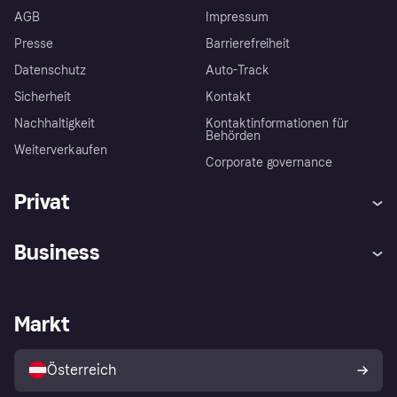
AGB
Impressum
Presse
Barrierefreiheit
Datenschutz
Auto-Track
Sicherheit
Kontakt
Nachhaltigkeit
Kontaktinformationen für
Behörden
Weiterverkaufen
Corporate governance
Privat
Hilfe
Käuferschutzrichtlinien
Business
Einloggen
Beschwerden
Händlersupport
Entwicklerseite
Klarna App
Datenschutzeinstellungen
Händlerportal
Betriebsstatus
Markt
Shops entdecken
Dein Widerrufsrecht
Mit Klarna verkaufen
Plattformen und Partner
Österreich