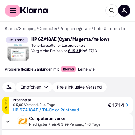
Für Shopper
Für Händler
Klarna
/
Shopping
/
Computer
/
Peripheriegeräte
/
Tinte & Toner
/
Tonerkassetten
HP 6ZA18AE (Cyan/Magenta/Yellow)
Im Trend
Tonerkassette for Laserdrucker:
Vergleiche Preise von
€ 15,31
bis
€ 27,13
Probiere flexible Zahlungen mit
Lerne wie
Empfohlen
Preis inklusive Versand
Proshop.at
ANZEIGE
€ 17,14
€ 5,99 Versand
,
2–4 Tage
HP 6ZA18AE / Tri-Color Printhead
Computeruniverse
·
Niedrigster Preis
€ 3,99 Versand
,
1–3 Tage