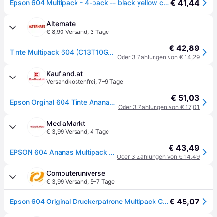
€ 41,44
Epson 604 Multipack - 4-pack -- black yellow cyan magenta - original - ink cartridge
Alternate
€ 8,90 Versand
,
3 Tage
€ 42,89
Tinte Multipack 604 (C13T10G64010)
Oder 3 Zahlungen von € 14,29
Kaufland.at
Versandkostenfrei
,
7–9 Tage
€ 51,03
Epson Orginal 604 Tinte Ananas Multipack 4-farbig Standard, XP-2200 XP-2205 XP-3200 XP-4205 WF2910DWF WF2930DWF WF2950DWF
Oder 3 Zahlungen von € 17,01
MediaMarkt
€ 3,99 Versand
,
4 Tage
€ 43,49
EPSON 604 Ananas Multipack 4 Farben Tinte - Mehrfarbig
Oder 3 Zahlungen von € 14,49
Computeruniverse
€ 3,99 Versand
,
5–7 Tage
€ 45,07
Epson 604 Original Druckerpatrone Multipack C13T10G64010 Ananas Tinte