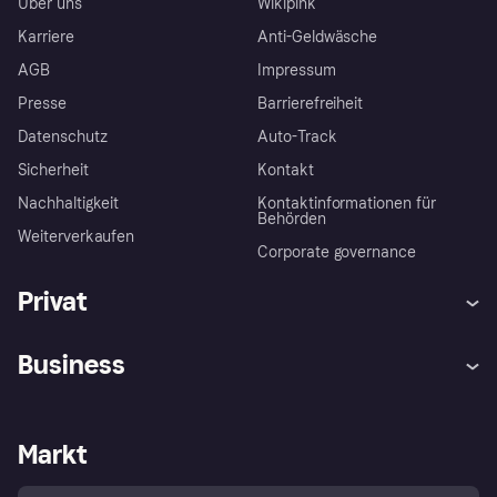
Über uns
Wikipink
Karriere
Anti-Geldwäsche
AGB
Impressum
Presse
Barrierefreiheit
Datenschutz
Auto-Track
Sicherheit
Kontakt
Nachhaltigkeit
Kontaktinformationen für
Behörden
Weiterverkaufen
Corporate governance
Privat
Hilfe
Käuferschutzrichtlinien
Business
Einloggen
Beschwerden
Händlersupport
Entwicklerseite
Klarna App
Datenschutzeinstellungen
Händlerportal
Betriebsstatus
Markt
Shops entdecken
Dein Widerrufsrecht
Mit Klarna verkaufen
Plattformen und Partner