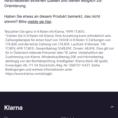
verschiedenen externen Quellen und dienen lediglich zur 
Orientierung.

Haben Sie etwas an diesem Produkt bemerkt, das nicht 
stimmt? Bitte 
melde sie hier
.
¹
Bezahlen Sie ganz in 6 Raten mit Klarna, *APR 17,90%.
*Zahlen Sie in 6 Raten mit Klarna. Eine Anzahlung kann erforderlich sein.
Zahlungsbeispiel für einen Kauf von 1000€ in 6 Raten: 5 Zahlungen von
174,82€ und die letzte Zahlung von 174,81€. Laufzeit: 6 Monate. TIN
17,90% APR 17,90%. Gesamtbetrag 1048,91€. Zinsen: 48,91€. Dies gilt nur
für in Österreich lebende Personen über 18 Jahre. Vorbehaltlich der
Zustimmung von Klarna. Mindestkaufbetrag 25€ und Höchstbetrag
abhängig von der Bonitätsprüfung. Kreditgeber: Klarna Bank AB (publ),
Sveavägen 46, 111 34 Stockholm, Reg. Nr.: 556737-0431. Siehe
Bedingungen und weitere Informationen unter
https://www.klarna.com/at/agb/
.
Klarna