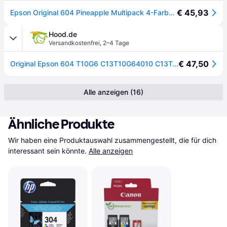
€ 45,93
Epson Original 604 Pineapple Multipack 4-Farben-Tintenpatronen | Schwarz, Cyan, Magenta, Gelb | 1x 3,4 ml, 3X 2,4 ml | Original Tinte für optimale Ergebnisse
Hood.de
Versandkostenfrei
,
2–4 Tage
€ 47,50
Original Epson 604 T10G6 C13T10G64010 C13T10G64020 Tinte Multipack schwarz cyan ma
Alle anzeigen (16)
Ähnliche Produkte
Wir haben eine Produktauswahl zusammengestellt, die für dich 
interessant sein könnte.
Alle anzeigen