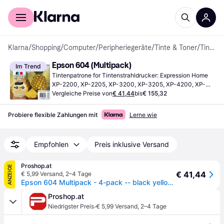
Für Shopper
Für Händler
Klarna
/
Shopping
/
Computer
/
Peripheriegeräte
/
Tinte & Toner
/
Tintenpatronen
Epson 604 (Multipack)
Im Trend
Tintenpatrone for Tintenstrahldrucker: Expression Home 
XP-2200, XP-2205, XP-3200, XP-3205, XP-4200, XP-
4205; WorkForce WF-2910DWF, WF-2930DWF, WF-
Vergleiche Preise von
€ 41,44
bis
€ 155,32
2935DWF, WF-2950DWF
Probiere flexible Zahlungen mit
Lerne wie
Empfohlen
Preis inklusive Versand
Proshop.at
ANZEIGE
€ 41,44
€ 5,99 Versand
,
2–4 Tage
Epson 604 Multipack - 4-pack -- black yellow cyan magenta - original - ink cartridge
Proshop.at
·
Niedrigster Preis
€ 5,99 Versand
,
2–4 Tage