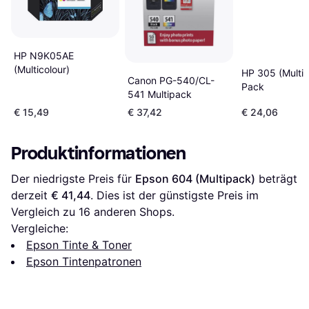
HP N9K05AE
(Multicolour)
HP 305 (Multip
Canon PG-540/CL-
Pack
541 Multipack
€ 15,49
€ 37,42
€ 24,06
Produktinformationen
Der niedrigste Preis für 
Epson 604 (Multipack)
 beträgt 
derzeit 
€ 41,44
. Dies ist der günstigste Preis im 
Vergleich zu 
16
 anderen Shops.
Vergleiche:
Epson Tinte & Toner
Epson Tintenpatronen