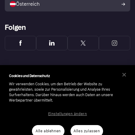
Österreich
Folgen
Cookies und Datenschutz
Wir verwenden Cookies, um den Betrieb der Website zu
gewährleisten, sowie zur Personalisierung und Analyse Ihres
Surfverhaltens. Darüber hinaus werden auch Daten an unsere
Werbepartner übermittelt.
Einstellungen ändern
Copyright © 2005-2026 Klarna Bank AB (publ). Headquarters: Stockholm, Sweden. All
rights reserved. Klarna Bank AB (publ). Sveavägen 46, 111 34 Stockholm. Organization
number: 556737-0431
Alle ablehnen
Alles zulassen