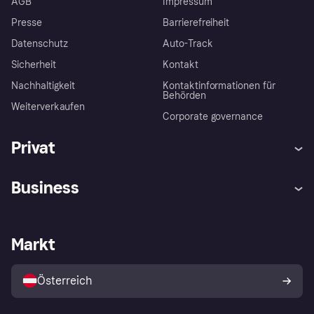
AGB
Impressum
Presse
Barrierefreiheit
Datenschutz
Auto-Track
Sicherheit
Kontakt
Nachhaltigkeit
Kontaktinformationen für
Behörden
Weiterverkaufen
Corporate governance
Privat
Hilfe
Käuferschutzrichtlinien
Business
Einloggen
Beschwerden
Händlersupport
Entwicklerseite
Klarna App
Datenschutzeinstellungen
Händlerportal
Betriebsstatus
Markt
Shops entdecken
Dein Widerrufsrecht
Mit Klarna verkaufen
Plattformen und Partner
Österreich