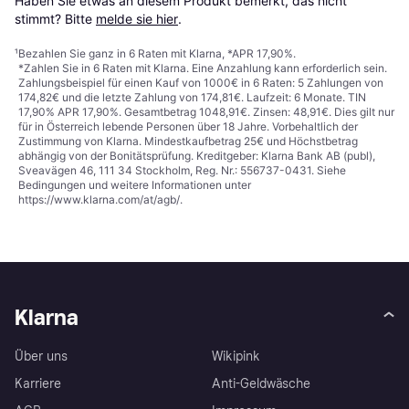
Haben Sie etwas an diesem Produkt bemerkt, das nicht 
stimmt? Bitte 
melde sie hier
.
¹
Bezahlen Sie ganz in 6 Raten mit Klarna, *APR 17,90%.
*Zahlen Sie in 6 Raten mit Klarna. Eine Anzahlung kann erforderlich sein.
Zahlungsbeispiel für einen Kauf von 1000€ in 6 Raten: 5 Zahlungen von
174,82€ und die letzte Zahlung von 174,81€. Laufzeit: 6 Monate. TIN
17,90% APR 17,90%. Gesamtbetrag 1048,91€. Zinsen: 48,91€. Dies gilt nur
für in Österreich lebende Personen über 18 Jahre. Vorbehaltlich der
Zustimmung von Klarna. Mindestkaufbetrag 25€ und Höchstbetrag
abhängig von der Bonitätsprüfung. Kreditgeber: Klarna Bank AB (publ),
Sveavägen 46, 111 34 Stockholm, Reg. Nr.: 556737-0431. Siehe
Bedingungen und weitere Informationen unter
https://www.klarna.com/at/agb/
.
Klarna
Über uns
Wikipink
Karriere
Anti-Geldwäsche