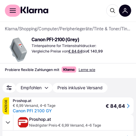
Für Shopper
Für Händler
Klarna
/
Shopping
/
Computer
/
Peripheriegeräte
/
Tinte & Toner
/
Tintenpatronen
Canon PFI-2100 (Grey)
Tintenpatrone for Tintenstrahldrucker:
Vergleiche Preise von
€ 84,64
bis
€ 140,99
Probiere flexible Zahlungen mit
Lerne wie
Empfohlen
Preis inklusive Versand
Proshop.at
ANZEIGE
€ 84,64
€ 6,99 Versand
,
4–6 Tage
Canon PFI 2100 GY
Proshop.at
·
Niedrigster Preis
€ 6,99 Versand
,
4–6 Tage