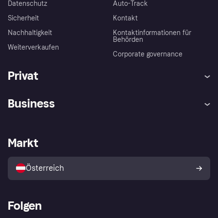
Datenschutz
Auto-Track
Sicherheit
Kontakt
Nachhaltigkeit
Kontaktinformationen für
Behörden
Weiterverkaufen
Corporate governance
Privat
Hilfe
Käuferschutzrichtlinien
Business
Einloggen
Beschwerden
Händlersupport
Entwicklerseite
Klarna App
Datenschutzeinstellungen
Händlerportal
Betriebsstatus
Markt
Shops entdecken
Dein Widerrufsrecht
Mit Klarna verkaufen
Plattformen und Partner
Österreich
Folgen