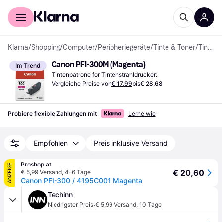
Für Shopper
Für Händler
Klarna
/
Shopping
/
Computer
/
Peripheriegeräte
/
Tinte & Toner
/
Tintenpatronen
Canon PFI-300M (Magenta)
Im Trend
Tintenpatrone for Tintenstrahldrucker:
Vergleiche Preise von
€ 17,99
bis
€ 28,68
Probiere flexible Zahlungen mit
Lerne wie
Empfohlen
Preis inklusive Versand
Proshop.at
ANZEIGE
€ 20,60
€ 5,99 Versand
,
4–6 Tage
Canon PFI-300 / 4195C001 Magenta
Techinn
·
Niedrigster Preis
€ 5,99 Versand
,
10 Tage