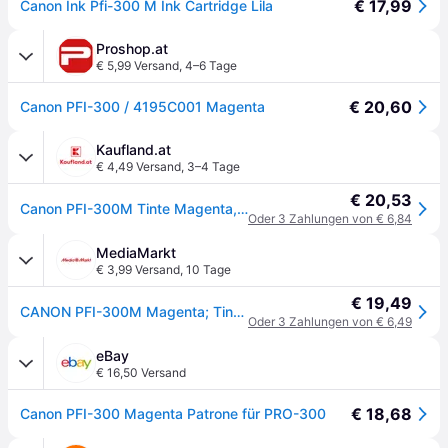
€ 17,99
Canon Ink Pfi-300 M Ink Cartridge Lila
Proshop.at
€ 5,99 Versand
,
4–6 Tage
€ 20,60
Canon PFI-300 / 4195C001 Magenta
Kaufland.at
€ 4,49 Versand
,
3–4 Tage
€ 20,53
Canon PFI-300M Tinte Magenta, Magenta, 1 Stück(e), 735 Seiten, Einzelpackung
Oder 3 Zahlungen von € 6,84
MediaMarkt
€ 3,99 Versand
,
10 Tage
€ 19,49
CANON PFI-300M Magenta; Tintenpatrone - Rot
Oder 3 Zahlungen von € 6,49
eBay
€ 16,50 Versand
€ 18,68
Canon PFI-300 Magenta Patrone für PRO-300