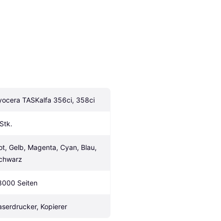
yocera TASKalfa 356ci, 358ci
 Stk.
ot, Gelb, Magenta, Cyan, Blau, 
chwarz
8000 Seiten
aserdrucker, Kopierer