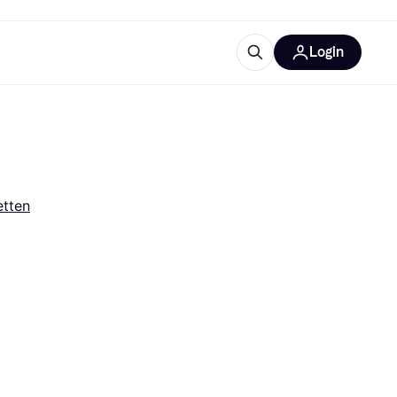
Login
Weitere Informationen
sstattung
M
Was ist Klarna?
etten
tegorien