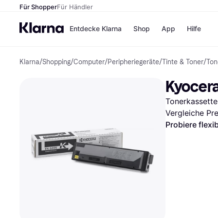
Für Shopper
Für Händler
Entdecke Klarna
Shop
App
Hilfe
Klarna
/
Shopping
/
Computer
/
Peripheriegeräte
/
Tinte & Toner
/
Ton
Zahlungsmethoden
Shops
Zahlungsmethoden
MediaM
Kyocera
Sofort bezahlen
H&M
Bezahle in 3
Temu
Tonerkassette 
Teilzahlungen
Kauflan
Bezahle in bis zu 30
Samsu
Vergleiche Pr
Tagen
Probiere flexi
Ratenzahlung
Alle Shops