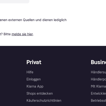
en externen Quellen und dienen lediglich 
? Bitte 
melde sie hier
.
Privat
Busin
Hilfe
Händlersu
Einloggen
Händlerpo
Klarna App
Mit Klarn
Shops entdecken
Entwickle
Käuferschutzrichtlinien
Betriebss