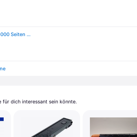
Kyocera Toner TK-5205M - Magenta - Kapazität: 12.000 Seiten (1T02R5BNL0)
one
für dich interessant sein könnte.