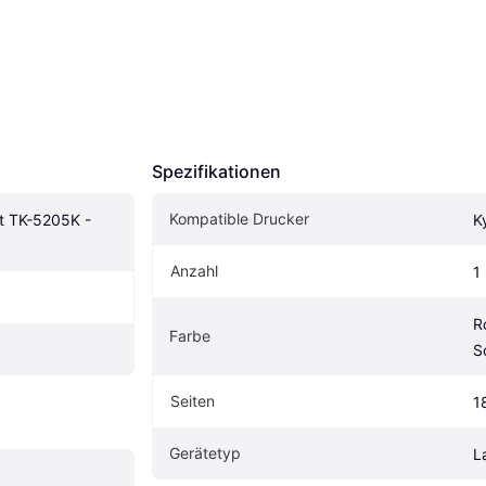
Spezifikationen
Kompatible Drucker
t TK-5205K - 
K
Anzahl
1
R
Farbe
S
Seiten
1
Gerätetyp
L