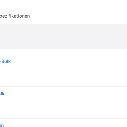
pezifikationen
-Bulk
lk
en