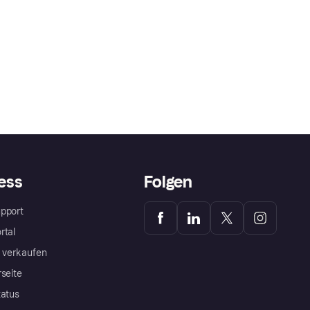
ess
Folgen
pport
rtal
a verkaufen
rseite
tatus