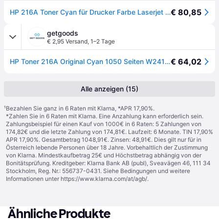
€ 80,85
HP 216A Toner Cyan für Drucker Farbe Laserjet Pro M183FW
getgoods
€ 2,95 Versand
,
1–2 Tage
€ 64,02
HP Toner 216A Original Cyan 1050 Seiten W2411A
Alle anzeigen (15)
¹
Bezahlen Sie ganz in 6 Raten mit Klarna, *APR 17,90%.
*Zahlen Sie in 6 Raten mit Klarna. Eine Anzahlung kann erforderlich sein.
Zahlungsbeispiel für einen Kauf von 1000€ in 6 Raten: 5 Zahlungen von
174,82€ und die letzte Zahlung von 174,81€. Laufzeit: 6 Monate. TIN 17,90%
APR 17,90%. Gesamtbetrag 1048,91€. Zinsen: 48,91€. Dies gilt nur für in
Österreich lebende Personen über 18 Jahre. Vorbehaltlich der Zustimmung
von Klarna. Mindestkaufbetrag 25€ und Höchstbetrag abhängig von der
Bonitätsprüfung. Kreditgeber: Klarna Bank AB (publ), Sveavägen 46, 111 34
Stockholm, Reg. Nr.: 556737-0431. Siehe Bedingungen und weitere
Informationen unter
https://www.klarna.com/at/agb/
.
Ähnliche Produkte