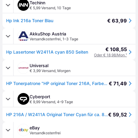
Techinn
€ 5,99 Versand
,
10 Tage
€ 63,99
Hp Ink 216a Toner Blau
AkkuShop Austria
Versandkostenfrei
,
1–3 Tage
€ 108,55
Hp Lasertoner W2411A cyan 850 Seiten
Oder € 18,98/Mon.
¹
Universal
€ 3,99 Versand
,
Morgen
€ 71,49
HP Tonerpatrone "HP original Toner 216A, Farben: C/M/Y", blau (cyan), Tonerpatronen, Tonerpatrone
Cyberport
€ 9,99 Versand
,
4–9 Tage
€ 59,52
HP 216A / W2411A Original Toner Cyan für ca. 850 Seiten
eBay
Versandkostenfrei