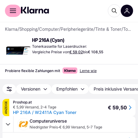
Für Shopper
Für Händler
Klarna
/
Shopping
/
Computer
/
Peripheriegeräte
/
Tinte & Toner
/
Tonerkassetten
HP 216A (Cyan)
Tonerkassette for Laserdrucker:
Vergleiche Preise von
€ 59,02
bis
€ 108,55
Probiere flexible Zahlungen mit
Lerne wie
Versionen
Empfohlen
Preis inklusive Versan
Proshop.at
ANZEIGE
€ 59,50
€ 5,99 Versand
,
2–4 Tage
HP 216A / W2411A Cyan Toner
Computeruniverse
·
Niedrigster Preis
€ 6,99 Versand
,
5–7 Tage