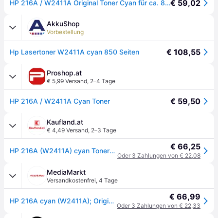
€ 59,02
HP 216A / W2411A Original Toner Cyan für ca. 850 Seiten
AkkuShop
Vorbestellung
€ 108,55
Hp Lasertoner W2411A cyan 850 Seiten
Proshop.at
€ 5,99 Versand
,
2–4 Tage
€ 59,50
HP 216A / W2411A Cyan Toner
Kaufland.at
€ 4,49 Versand
,
2–3 Tage
€ 66,25
HP 216A (W2411A) cyan Tonerkartusche
Oder 3 Zahlungen von € 22,08
MediaMarkt
Versandkostenfrei
,
4 Tage
€ 66,99
HP 216A cyan (W2411A); Original - Cyan
Oder 3 Zahlungen von € 22,33