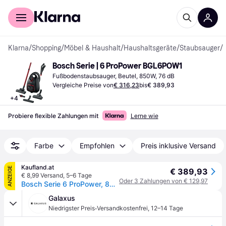
Für Shopper
Für Händler
Klarna
/
Shopping
/
Möbel & Haushalt
/
Haushaltsgeräte
/
Staubsauger
/
Bosch Serie | 6 ProPower BGL6POW1
Fußbodenstaubsauger, Beutel, 850W, 76 dB
Vergleiche Preise von
€ 316,23
bis
€ 389,93
+
4
Probiere flexible Zahlungen mit
Lerne wie
Farbe
Empfohlen
Preis inklusive Versand
Kaufland.at
ANZEIGE
€ 389,93
€ 8,99 Versand
,
5–6 Tage
Oder 3 Zahlungen von € 129,97
Bosch Serie 6 ProPower, 850 W, Zylinder-Vakuum, Trocken, Staubbeutel, 4 l, HEPA
Galaxus
·
Niedrigster Preis
Versandkostenfrei
,
12–14 Tage