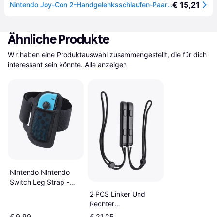
€ 15,21
Nintendo Joy-Con 2-Handgelenksschlaufen-Paar (hellblau/hellrot) (Switch 2), Gaming Controller Zubehör, Mehrfarbig
Ähnliche Produkte
Wir haben eine Produktauswahl zusammengestellt, die für dich 
interessant sein könnte.
Alle anzeigen
Nintendo Nintendo
Switch Leg Strap -
Black
2 PCS Linker Und
Rechter
Handgelenkgurt
€ 9,99
€ 21,25