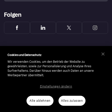
Folgen
Cookies und Datenschutz
Wir verwenden Cookies, um den Betrieb der Website zu
gewährleisten, sowie zur Personalisierung und Analyse Ihres
Surfverhaltens. Darüber hinaus werden auch Daten an unsere
Werbepartner übermittelt.
Einstellungen ändern
Copyright © 2005-2026 Klarna Bank AB (publ). Headquarters: Stockholm, Sweden. All
rights reserved. Klarna Bank AB (publ). Sveavägen 46, 111 34 Stockholm. Organization
number: 556737-0431
Alle ablehnen
Alles zulassen
Cookies
Klarna.com