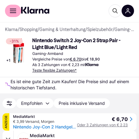
Für Shopper
Für Händler
Klarna
/
Shopping
/
Gaming & Unterhaltung
/
Spielzubehör
/
Gaming-Armbänder
Nintendo Switch 2 Joy-Con 2 Strap Pair - 
-31%
Light Blue/Light Red
Gaming-Armband
Vergleiche Preise von
€ 6,70
bis
€ 18,90
+
1
Ab 3 Zahlungen von € 2,23 mit
Teste flexible Zahlungen*
Es ist eine gute Zeit zum Kaufen! Die Preise sind auf einem 
historischen Tiefstand.
Empfohlen
Preis inklusive Versand
MediaMarkt
ANZEIGE
€ 6,70
€ 3,99 Versand
,
Morgen
Oder 3 Zahlungen von € 2,23
Nintendo Joy-Con 2 Handgelenksschlaufen-Paar - Mehrfarbig
MediaMarkt