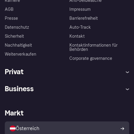
Karriere
Anti-Geldwäsche
AGB
Impressum
Presse
Barrierefreiheit
Datenschutz
Auto-Track
Sicherheit
Kontakt
Nachhaltigkeit
Kontaktinformationen für
Behörden
Weiterverkaufen
Corporate governance
Privat
Hilfe
Käuferschutzrichtlinien
Business
Einloggen
Beschwerden
Händlersupport
Entwicklerseite
Klarna App
Datenschutzeinstellungen
Händlerportal
Betriebsstatus
Markt
Shops entdecken
Dein Widerrufsrecht
Mit Klarna verkaufen
Plattformen und Partner
Österreich