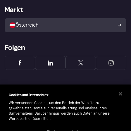
Händlerportal
Betriebsstatus
Markt
Shops entdecken
Dein Widerrufsrecht
Mit Klarna verkaufen
Plattformen und Partner
Österreich
Folgen
Cookies und Datenschutz
Wir verwenden Cookies, um den Betrieb der Website zu
gewährleisten, sowie zur Personalisierung und Analyse Ihres
Surfverhaltens. Darüber hinaus werden auch Daten an unsere
Werbepartner übermittelt.