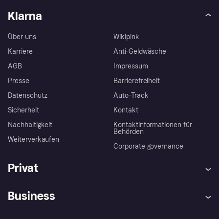
Klarna
Über uns
Wikipink
Karriere
Anti-Geldwäsche
AGB
Impressum
Presse
Barrierefreiheit
Datenschutz
Auto-Track
Sicherheit
Kontakt
Nachhaltigkeit
Kontaktinformationen für
Behörden
Weiterverkaufen
Corporate governance
Privat
Hilfe
Käuferschutzrichtlinien
Business
Einloggen
Beschwerden
Händlersupport
Entwicklerseite
Klarna App
Datenschutzeinstellungen