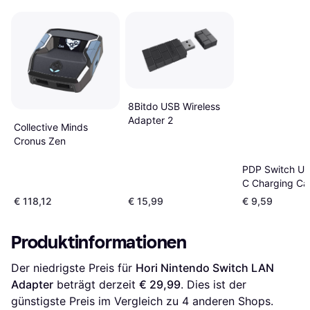
8Bitdo USB Wireless
Adapter 2
Collective Minds
Cronus Zen
PDP Switch U
C Charging Cab
Black/Red
€ 118,12
€ 15,99
€ 9,59
Produktinformationen
Der niedrigste Preis für 
Hori Nintendo Switch LAN 
Adapter
 beträgt derzeit 
€ 29,99
. Dies ist der 
günstigste Preis im Vergleich zu 
4
 anderen Shops.