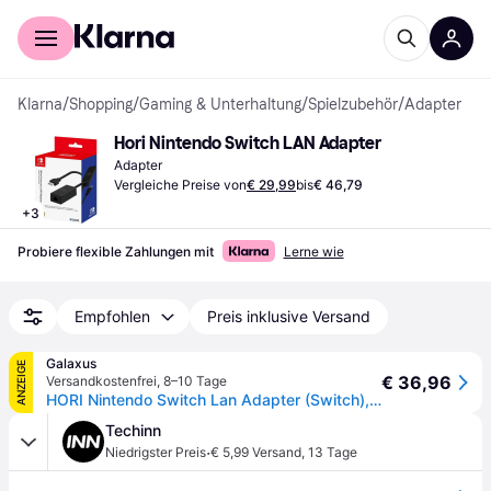
Für Shopper
Für Händler
Klarna
/
Shopping
/
Gaming & Unterhaltung
/
Spielzubehör
/
Adapter
Hori Nintendo Switch LAN Adapter
Adapter
Vergleiche Preise von
€ 29,99
bis
€ 46,79
+
3
Probiere flexible Zahlungen mit
Lerne wie
Empfohlen
Preis inklusive Versand
Galaxus
ANZEIGE
€ 36,96
Versandkostenfrei
,
8–10 Tage
HORI Nintendo Switch Lan Adapter (Switch), Weiteres Gaming Zubehör, Schwarz
Techinn
·
Niedrigster Preis
€ 5,99 Versand
,
13 Tage