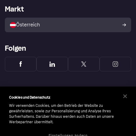
Händlerportal
Betriebsstatus
Markt
Shops entdecken
Dein Widerrufsrecht
Mit Klarna verkaufen
Plattformen und Partner
Österreich
Folgen
Cookies und Datenschutz
Wir verwenden Cookies, um den Betrieb der Website zu
gewährleisten, sowie zur Personalisierung und Analyse Ihres
Surfverhaltens. Darüber hinaus werden auch Daten an unsere
Werbepartner übermittelt.
Einstellungen ändern