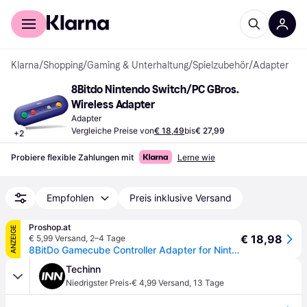
Für Shopper
Für Händler
Klarna
/
Shopping
/
Gaming & Unterhaltung
/
Spielzubehör
/
Adapter
8Bitdo Nintendo Switch/PC GBros. 
Wireless Adapter
Adapter
Vergleiche Preise von
€ 18,49
bis
€ 27,99
+
2
Probiere flexible Zahlungen mit
Lerne wie
Empfohlen
Preis inklusive Versand
Proshop.at
ANZEIGE
€ 18,98
€ 5,99 Versand
,
2–4 Tage
8BitDo Gamecube Controller Adapter for Nintendo Switch
Techinn
·
Niedrigster Preis
€ 4,99 Versand
,
13 Tage