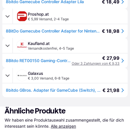
€ 18,49
8bitdo Gamecube Controller Adapter Lila
Proshop.at
€ 5,99 Versand
,
2–4 Tage
€ 18,98
8BitDo Gamecube Controller Adapter for Nintendo Switch
Kaufland.at
Versandkostenfrei
,
4–5 Tage
€ 27,99
8Bitdo RET00150 Gaming-Controller-Zubehör Adapter (RET00150)
Oder 3 Zahlungen von € 9,33
Galaxus
€ 3,00 Versand
,
6–8 Tage
€ 21,98
8bitdo GBros. Adapter für GameCube (Switch), Gaming Controller, Violett
Ähnliche Produkte
Wir haben eine Produktauswahl zusammengestellt, die für dich 
interessant sein könnte.
Alle anzeigen