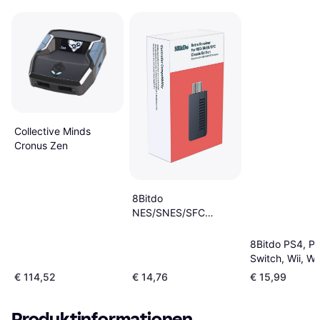
Collective Minds
Cronus Zen
8Bitdo
NES/SNES/SFC
Classic Edition Retro
Receiver
8Bitdo PS4, P
Switch, Wii, Wi
Wireless Bluet
€ 114,52
€ 14,76
€ 15,99
USB Adapter 2
Produktinformationen