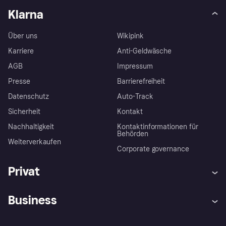
Klarna
Über uns
Wikipink
Karriere
Anti-Geldwäsche
AGB
Impressum
Presse
Barrierefreiheit
Datenschutz
Auto-Track
Sicherheit
Kontakt
Nachhaltigkeit
Kontaktinformationen für
Behörden
Weiterverkaufen
Corporate governance
Privat
Hilfe
Käuferschutzrichtlinien
Business
Einloggen
Beschwerden
Händlersupport
Entwicklerseite
Klarna App
Datenschutzeinstellungen