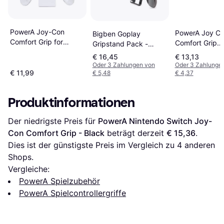
PowerA Joy-Con
PowerA Joy C
Bigben Goplay
Comfort Grip for
Comfort Grip
Gripstand Pack -
Nintendo Switch
Aktionsgriff N
Nintendo Switch
€ 16,45
€ 13,13
White
Switch
Oder 3 Zahlungen von
Oder 3 Zahlunge
Kabelgebunden
€ 11,99
€ 5,48
€ 4,37
Weiß Weiß
Produktinformationen
Der niedrigste Preis für 
PowerA Nintendo Switch Joy-
Con Comfort Grip - Black
 beträgt derzeit 
€ 15,36
. 
Dies ist der günstigste Preis im Vergleich zu 
4
 anderen 
Shops.
Vergleiche:
PowerA Spielzubehör
PowerA Spielcontrollergriffe