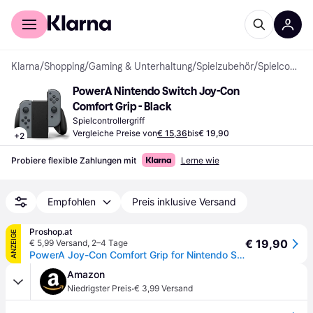
Für Shopper
Für Händler
Klarna
/
Shopping
/
Gaming & Unterhaltung
/
Spielzubehör
/
Spielcontrollergriffe
PowerA Nintendo Switch Joy-Con 
Comfort Grip - Black
Spielcontrollergriff
Vergleiche Preise von
€ 15,36
bis
€ 19,90
+
2
Probiere flexible Zahlungen mit
Lerne wie
Empfohlen
Preis inklusive Versand
Proshop.at
ANZEIGE
€ 19,90
€ 5,99 Versand
,
2–4 Tage
PowerA Joy-Con Comfort Grip for Nintendo Switch - Black - Nintendo Switch
Amazon
·
Niedrigster Preis
€ 3,99 Versand