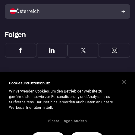
Mit Klarna verkaufen
Plattformen und Partner
Österreich
Folgen
Cookies und Datenschutz
Wir verwenden Cookies, um den Betrieb der Website zu
gewährleisten, sowie zur Personalisierung und Analyse Ihres
Surfverhaltens. Darüber hinaus werden auch Daten an unsere
Werbepartner übermittelt.
Einstellungen ändern
Copyright © 2005-2026 Klarna Bank AB (publ). Headquarters: Stockholm, Sweden. All
rights reserved. Klarna Bank AB (publ). Sveavägen 46, 111 34 Stockholm. Organization
number: 556737-0431