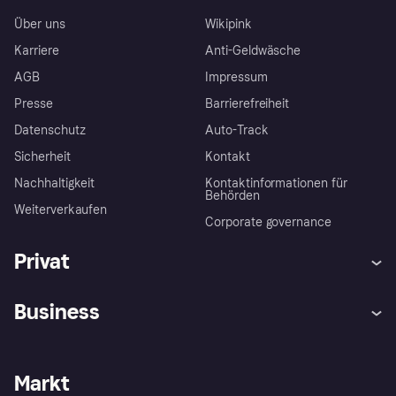
Über uns
Wikipink
Karriere
Anti-Geldwäsche
AGB
Impressum
Presse
Barrierefreiheit
Datenschutz
Auto-Track
Sicherheit
Kontakt
Nachhaltigkeit
Kontaktinformationen für
Behörden
Weiterverkaufen
Corporate governance
Privat
Hilfe
Käuferschutzrichtlinien
Business
Einloggen
Beschwerden
Händlersupport
Entwicklerseite
Klarna App
Datenschutzeinstellungen
Händlerportal
Betriebsstatus
Markt
Shops entdecken
Dein Widerrufsrecht