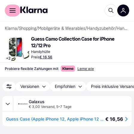
Für Shopper
Für Händler
Klarna
/
Shopping
/
Mobilgeräte & Wearables
/
Handyzubehör
/
Handyhüllen
Guess Camo Collection Case for iPhone 
12/12 Pro
Handyhülle
Preis
€ 16,56
+
2
Probiere flexible Zahlungen mit
Lerne wie
Versionen
Empfohlen
Preis inklusive Versan
Galaxus
€ 3,00 Versand
,
5–7 Tage
€ 16,56
Guess Case (Apple iPhone 12, Apple iPhone 12 Pro), Smartphone Hülle, Braun