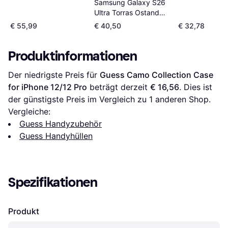
Samsung Galaxy S26
17 Pro
Ultra Torras Ostand
Q3 Air MagSafe Hülle
€ 55,99
€ 40,50
€ 32,78
Grün
Produktinformationen
Der niedrigste Preis für 
Guess Camo Collection Case 
for iPhone 12/12 Pro
 beträgt derzeit 
€ 16,56
. Dies ist 
der günstigste Preis im Vergleich zu 1 anderen Shop.
Vergleiche:
Guess Handyzubehör
Guess Handyhüllen
Spezifikationen
Produkt