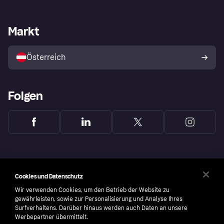
Händlersupport
Entwicklerseite
Klarna App
Datenschutzeinstellungen
Händlerportal
Betriebsstatus
Markt
Shops entdecken
Dein Widerrufsrecht
Mit Klarna verkaufen
Plattformen und Partner
Österreich
Folgen
Cookies und Datenschutz
Wir verwenden Cookies, um den Betrieb der Website zu
gewährleisten, sowie zur Personalisierung und Analyse Ihres
Surfverhaltens. Darüber hinaus werden auch Daten an unsere
Werbepartner übermittelt.