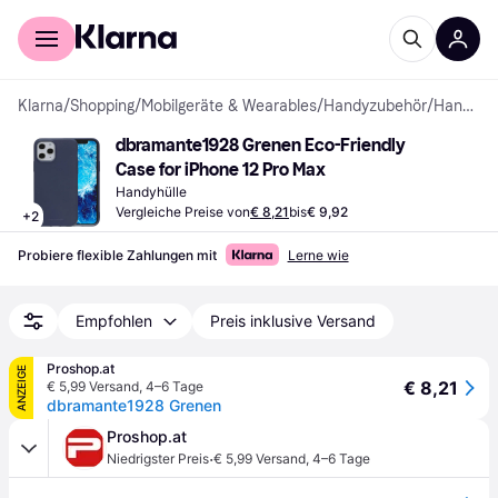
Für Shopper
Für Händler
Klarna
/
Shopping
/
Mobilgeräte & Wearables
/
Handyzubehör
/
Handyhüllen
dbramante1928 Grenen Eco-Friendly 
Case for iPhone 12 Pro Max
Handyhülle
Vergleiche Preise von
€ 8,21
bis
€ 9,92
+
2
Probiere flexible Zahlungen mit
Lerne wie
Empfohlen
Preis inklusive Versand
Proshop.at
ANZEIGE
€ 8,21
€ 5,99 Versand
,
4–6 Tage
dbramante1928 Grenen
Proshop.at
·
Niedrigster Preis
€ 5,99 Versand
,
4–6 Tage