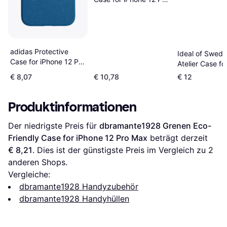
Max
adidas Protective
Ideal of Swed
Case for iPhone 12 Pro
Atelier Case fo
Max
12 Pro Max
€ 8,07
€ 10,78
€ 12
Produktinformationen
Der niedrigste Preis für 
dbramante1928 Grenen Eco-
Friendly Case for iPhone 12 Pro Max
 beträgt derzeit 
€ 8,21
. Dies ist der günstigste Preis im Vergleich zu 
2
anderen Shops.
Vergleiche:
dbramante1928 Handyzubehör
dbramante1928 Handyhüllen