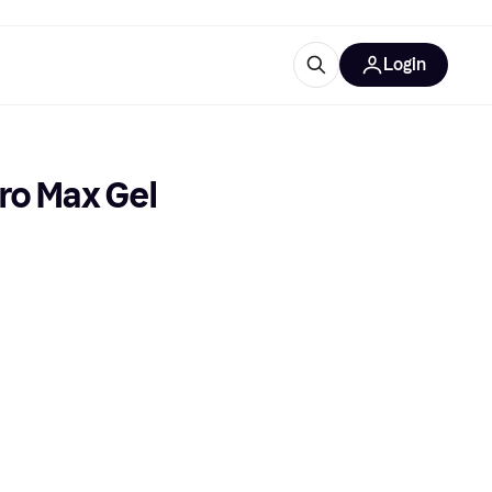
Login
Weitere Informationen
sstattung
M
Was ist Klarna?
ro Max Gel 
tegorien