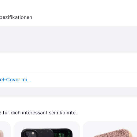
pezifikationen
Hurtel Lighting Color Case für iPhone 12 Pro Max, Gel-Cover mit goldenem Rahmen, mint (Apple iPhone 12 Pro Max), Smartphone Hülle, Grün
für dich interessant sein könnte.