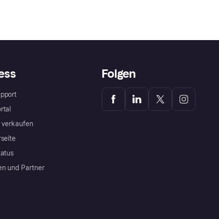
ess
Folgen
pport
rtal
a verkaufen
rseite
tatus
en und Partner