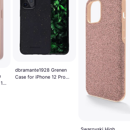
dbramante1928 Grenen
e
Case for iPhone 12 Pro
 12
Max
Swarovski High