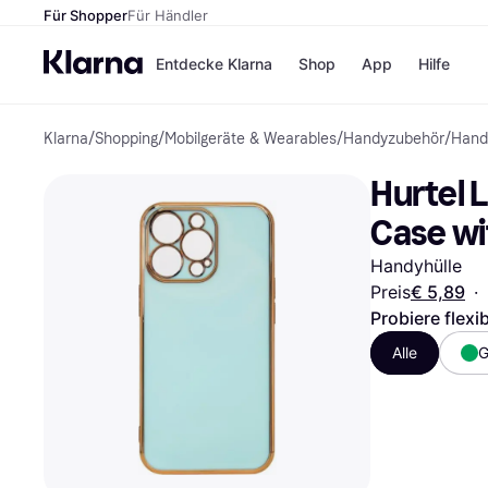
Für Shopper
Für Händler
Entdecke Klarna
Shop
App
Hilfe
Klarna
/
Shopping
/
Mobilgeräte & Wearables
/
Handyzubehör
/
Hand
Zahlungsmethoden
Shops
Zahlungsmethoden
MediaM
Hurtel L
Sofort bezahlen
H&M
Bezahle in 3 Teilzahlunge
Temu
Case wi
Bezahle in bis zu 30 Tage
Kauflan
Ratenzahlung
Samsu
Handyhülle
Preis
€ 5,89
·
Probiere flexi
Alle Shops
Alle
G