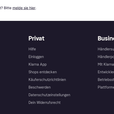
? Bitte 
melde sie hier
.
Privat
Busin
Hilfe
Händlersu
Einloggen
Händlerpo
Klarna App
Mit Klarn
Shops entdecken
Entwickle
Käuferschutzrichtlinien
Betriebss
Beschwerden
Plattform
Datenschutzeinstellungen
Dein Widerrufsrecht