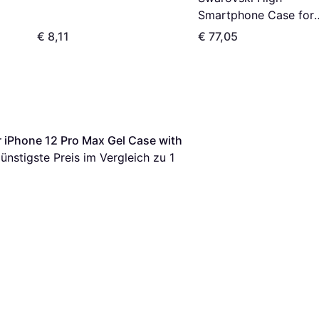
Smartphone Case for
iPhone 12 Pro Max
€ 8,11
€ 77,05
r iPhone 12 Pro Max Gel Case with 
günstigste Preis im Vergleich zu 1 