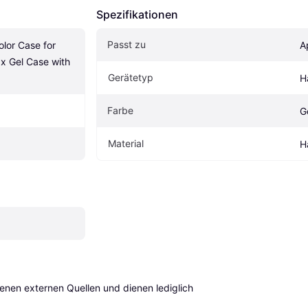
Spezifikationen
Passt zu
olor Case for 
A
x Gel Case with 
Gerätetyp
H
Farbe
G
Material
H
en externen Quellen und dienen lediglich 