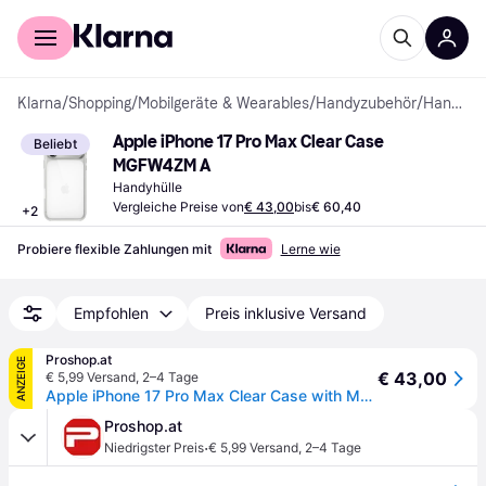
Für Shopper
Für Händler
Klarna
/
Shopping
/
Mobilgeräte & Wearables
/
Handyzubehör
/
Handyhüllen
Apple iPhone 17 Pro Max Clear Case 
Beliebt
MGFW4ZM A
Handyhülle
Vergleiche Preise von
€ 43,00
bis
€ 60,40
+
2
Probiere flexible Zahlungen mit
Lerne wie
Empfohlen
Preis inklusive Versand
Proshop.at
ANZEIGE
€ 43,00
€ 5,99 Versand
,
2–4 Tage
Apple iPhone 17 Pro Max Clear Case with MagSafe
Proshop.at
·
Niedrigster Preis
€ 5,99 Versand
,
2–4 Tage