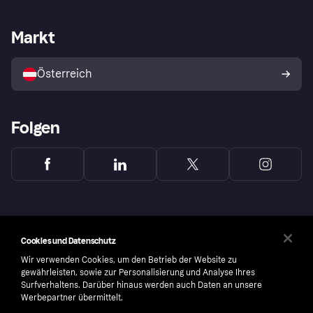
Händlersupport
Entwicklerseite
Klarna App
Datenschutzeinstellungen
Händlerportal
Betriebsstatus
Markt
Shops entdecken
Dein Widerrufsrecht
Mit Klarna verkaufen
Plattformen und Partner
Österreich
Folgen
Cookies und Datenschutz
Wir verwenden Cookies, um den Betrieb der Website zu
gewährleisten, sowie zur Personalisierung und Analyse Ihres
Surfverhaltens. Darüber hinaus werden auch Daten an unsere
Werbepartner übermittelt.