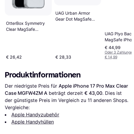
UAG Urban Armor
Gear Dot MagSafe
OtterBox Symmetry
Case iPhone 17 Pro
Clear MagSafe
Max
UAG Plyo Back
Camera Control
MagSafe iPhon
iPhone 17 Pro Max
Pro Max
€ 44,99
Oder 3 Zahlunge
€ 26,42
€ 28,33
€ 14,99
Produktinformationen
Der niedrigste Preis für 
Apple iPhone 17 Pro Max Clear 
Case MGFW4ZM A
 beträgt derzeit 
€ 43,00
. Dies ist 
der günstigste Preis im Vergleich zu 
11
 anderen Shops.
Vergleiche:
Apple Handyzubehör
Apple Handyhüllen