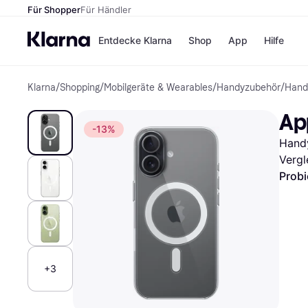
Für Shopper
Für Händler
Entdecke Klarna
Shop
App
Hilfe
Klarna
/
Shopping
/
Mobilgeräte & Wearables
/
Handyzubehör
/
Hand
Zahlungsmethoden
Shops
Zahlungsmethoden
MediaM
Ap
Sofort bezahlen
H&M
-13%
Bezahle in 3 Teilzahlunge
Temu
Handy
Bezahle in bis zu 30 Tage
Kauflan
Ratenzahlung
Samsu
Vergl
Probi
Alle Shops
+3