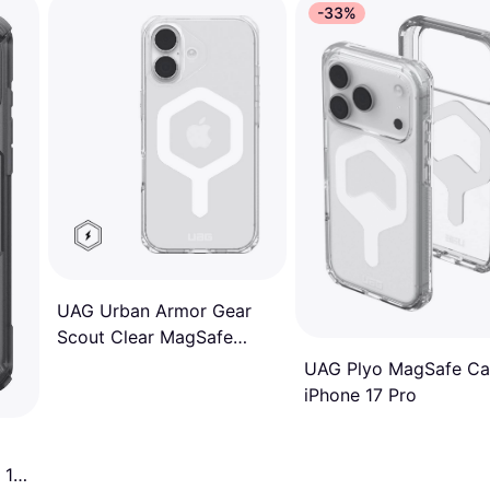
-33%
UAG Urban Armor Gear
Scout Clear MagSafe
Case
UAG Plyo MagSafe Ca
iPhone 17 Pro
 17