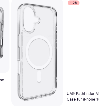
-12%
se
UAG Pathfinder MagS
Case für iPhone 16e