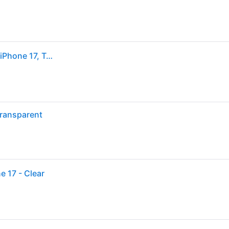
Apple Clear Case mit MagSafe Backcover, für Apple iPhone 17, Transparent; Schutzhülle
Transparent
e 17 - Clear