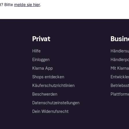
? Bitte 
melde sie hier
.
Privat
Busin
Hilfe
Händlersu
Einloggen
Händlerpo
Klarna App
Mit Klarn
Shops entdecken
Entwickle
Käuferschutzrichtlinien
Betriebss
Beschwerden
Plattform
Datenschutzeinstellungen
Dein Widerrufsrecht