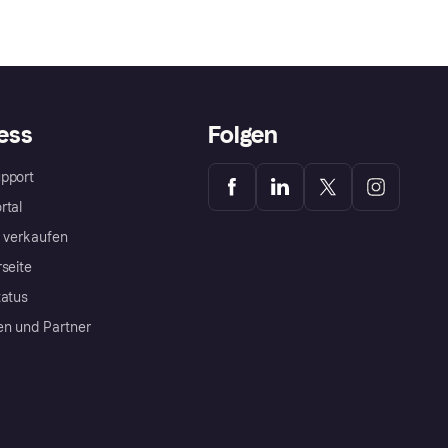
ess
Folgen
pport
rtal
a verkaufen
rseite
tatus
en und Partner