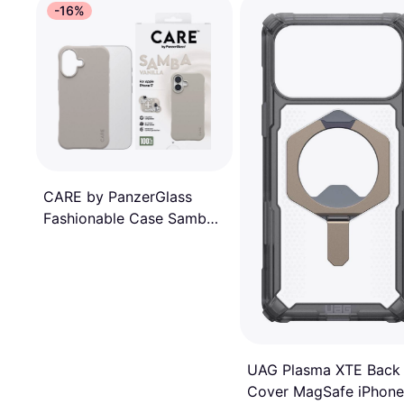
-16%
CARE by PanzerGlass
Fashionable Case Samba
Vanilla iPhone 17
UAG Plasma XTE Back
Cover MagSafe iPhone