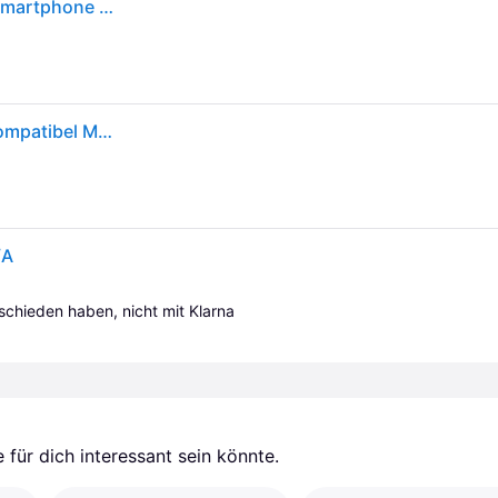
Apple Clear Case with MagSafe (Apple iPhone 17), Smartphone Hülle, Transparent
Apple Clear Case iPhone 17 Transparent MagSafe kompatibel MGF24ZM/A
/A
tschieden haben, nicht mit Klarna 
für dich interessant sein könnte.