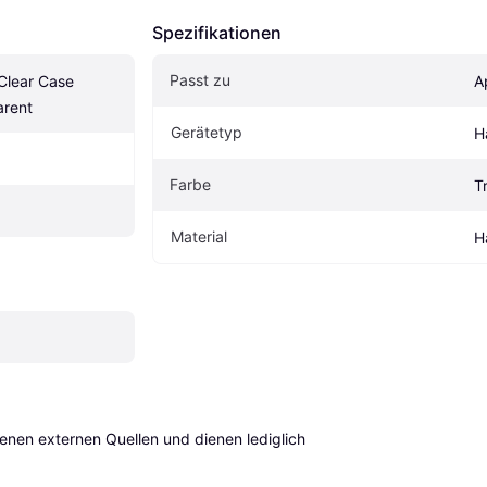
Spezifikationen
Passt zu
Clear Case 
A
arent
Gerätetyp
H
Farbe
T
Material
H
en externen Quellen und dienen lediglich 