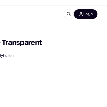
Login
Weitere Informationen
sstattung
M
Was ist Klarna?
e Transparent
yhüllen
tegorien