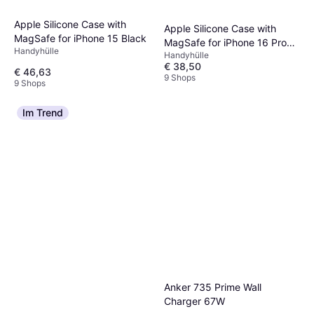
Apple Silicone Case with
Apple Silicone Case with
MagSafe for iPhone 15 Black
MagSafe for iPhone 16 Pro
Handyhülle
Handyhülle
Black
€ 38,50
€ 46,63
9 Shops
9 Shops
Im Trend
Anker 735 Prime Wall
Charger 67W