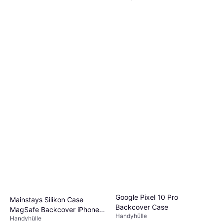
Google Pixel 10 Pro
Mainstays Silikon Case
Backcover Case
MagSafe Backcover iPhone
Handyhülle
Handyhülle
17 Pro Max Orange