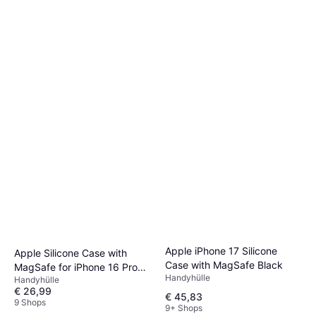
Apple iPhone 17 Silicone
Apple Silicone Case with
Case with MagSafe Black
MagSafe for iPhone 16 Pro
Handyhülle
Handyhülle
Max Black
€ 26,99
€ 45,83
9 Shops
9+ Shops