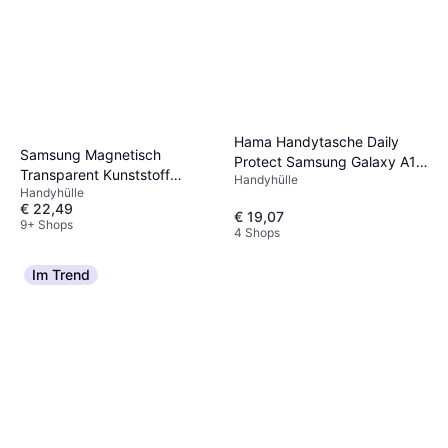
Hama Handytasche Daily
Samsung Magnetisch
Protect Samsung Galaxy A17
Transparent Kunststoff
Handyhülle
Schwarz
Handyhülle
Galaxy S26 Ultra
€ 22,49
€ 19,07
9+ Shops
4 Shops
Im Trend