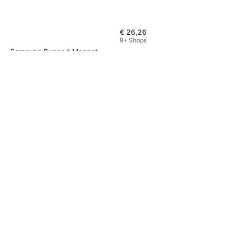
€ 26,26
9+ Shops
Samsung Rugged Magnet
Case Galaxy S26 Ultra
Handyhülle
€ 30,57
9 Shops