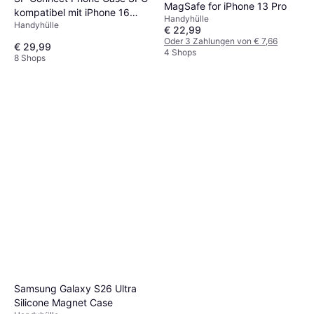
MagSafe for iPhone 13 Pro
kompatibel mit iPhone 16
Handyhülle
Handyhülle
PRO
€ 22,99
Oder 3 Zahlungen von € 7,66
€ 29,99
4 Shops
8 Shops
Samsung Galaxy S26 Ultra
Silicone Magnet Case