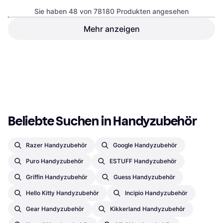
Sie haben 48 von 78180 Produkten angesehen
Mehr anzeigen
SP Connect Phone Case
Apple Clear Case with
SPC+
MagSafe for iPhone 16 Pro
Handyhülle
Handyhülle
€ 24,99
€ 29,99
9 Shops
9+ Shops
1
2
3
...
783
...
1563
Beliebte Suchen in Handyzubehör
Razer Handyzubehör
Google Handyzubehör
Puro Handyzubehör
ESTUFF Handyzubehör
Griffin Handyzubehör
Guess Handyzubehör
Hello Kitty Handyzubehör
Incipio Handyzubehör
Gear Handyzubehör
Kikkerland Handyzubehör