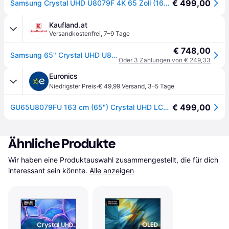
€ 499,00
Samsung Crystal UHD U8079F 4K 65 Zoll (163 cm) LED Fernseher, Crystal Prozessor 4K, MetalStream Design, SmartThings, AI Upscaling, Gaming Hub, Knox Security, Kostenlose Inhalte, Smart TV
Kaufland.at
Versandkostenfrei
,
7–9 Tage
€ 748,00
Samsung 65" Crystal UHD U8079F 4K Smart TV (2025), 165,1 cm (65"), 3840 x 2160 Pixel, LED, Smart-TV, WLAN, Schwarz
Oder 3 Zahlungen von € 249,33
Euronics
·
Niedrigster Preis
€ 49,99 Versand
,
3–5 Tage
€ 499,00
GU65U8079FU 163 cm (65") Crystal UHD LCD-TV mit LED-Technik schwarz, 4K Ultra HD, Smart-TV, DVB-T2/DVB-C/DVB-S2, Sprachsteuerung
Ähnliche Produkte
Wir haben eine Produktauswahl zusammengestellt, die für dich 
interessant sein könnte.
Alle anzeigen