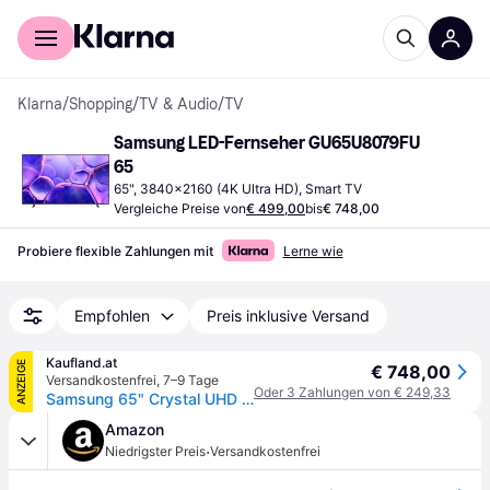
Für Shopper
Für Händler
Klarna
/
Shopping
/
TV & Audio
/
TV
Samsung LED-Fernseher GU65U8079FU 
65
65", 3840x2160 (4K Ultra HD), Smart TV
Vergleiche Preise von
€ 499,00
bis
€ 748,00
Probiere flexible Zahlungen mit
Lerne wie
Empfohlen
Preis inklusive Versand
Kaufland.at
ANZEIGE
€ 748,00
Versandkostenfrei
,
7–9 Tage
Oder 3 Zahlungen von € 249,33
Samsung 65" Crystal UHD U8079F 4K Smart TV (2025), 165,1 cm (65"), 3840 x 2160 Pixel, LED, Smart-TV, WLAN, Schwarz
Amazon
·
Niedrigster Preis
Versandkostenfrei