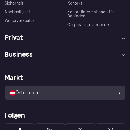
Sicherheit
Kontakt
Nachhaltigkeit
Kontaktinformationen für
Behörden
Weiterverkaufen
Corporate governance
Privat
Hilfe
Käuferschutzrichtlinien
Business
Einloggen
Beschwerden
Händlersupport
Entwicklerseite
Klarna App
Datenschutzeinstellungen
Händlerportal
Betriebsstatus
Markt
Shops entdecken
Dein Widerrufsrecht
Mit Klarna verkaufen
Plattformen und Partner
Österreich
Folgen