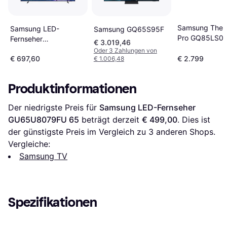
Samsung The 
Samsung LED-
Samsung GQ65S95F
Pro GQ85LS0
Fernseher
€ 3.019,46
GU75U7099FUXZG
Oder 3 Zahlungen von
€ 697,60
€ 2.799
€ 1.006,48
Produktinformationen
Der niedrigste Preis für 
Samsung LED-Fernseher 
GU65U8079FU 65
 beträgt derzeit 
€ 499,00
. Dies ist 
der günstigste Preis im Vergleich zu 
3
 anderen Shops.
Vergleiche:
Samsung TV
Spezifikationen