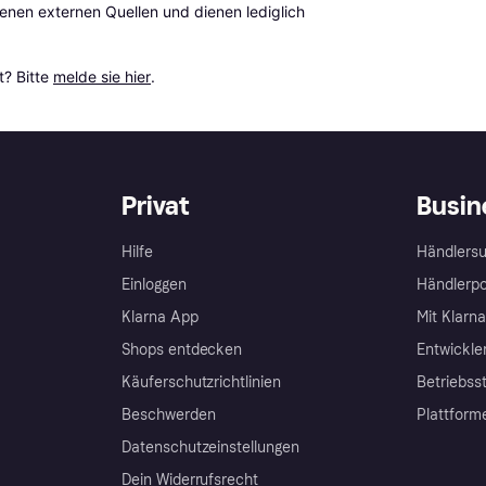
en externen Quellen und dienen lediglich 
? Bitte 
melde sie hier
.
Privat
Busin
Hilfe
Händlersu
Einloggen
Händlerpo
Klarna App
Mit Klarn
Shops entdecken
Entwickle
Käuferschutzrichtlinien
Betriebss
Beschwerden
Plattform
Datenschutzeinstellungen
Dein Widerrufsrecht