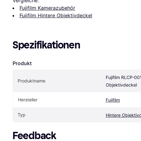
Vergleiche:
Fujifilm Kamerazubehör
Fujifilm Hintere Objektivdeckel
Spezifikationen
Produkt
Fujifilm RLCP-001
Produktname
Objektivdeckel
Hersteller
Fujifilm
Typ
Hintere Objektiv
Feedback