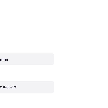
jifilm
018-05-10