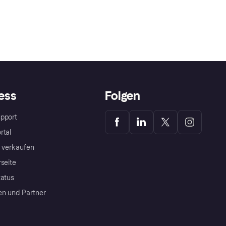
ess
Folgen
pport
rtal
a verkaufen
rseite
tatus
en und Partner