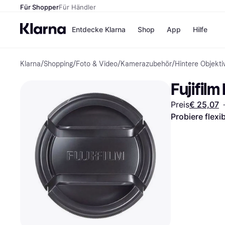
Für Shopper
Für Händler
Entdecke Klarna
Shop
App
Hilfe
Klarna
/
Shopping
/
Foto & Video
/
Kamerazubehör
/
Hintere Objekti
Zahlungsmethoden
Shops
Zahlungsmethoden
MediaM
Fujifil
Sofort bezahlen
H&M
Bezahle in 3
Temu
Preis
€ 25,07
·
Teilzahlungen
Kauflan
Bezahle in bis zu 30
Samsu
Probiere flexi
Tagen
Ratenzahlung
Alle Shops