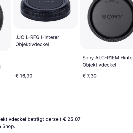
JJC L-RFG Hinterer
Objektivdeckel
Sony ALC-R1EM Hinte
p
Objektivdeckel
l
€ 16,90
€ 7,30
jektivdeckel
 beträgt derzeit 
€ 25,07
. 
n Shop.