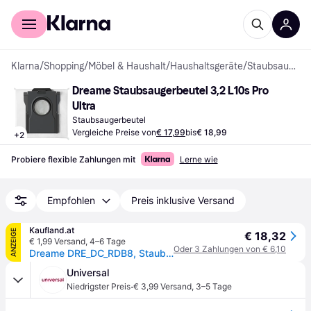
Für Shopper
Für Händler
Klarna
/
Shopping
/
Möbel & Haushalt
/
Haushaltsgeräte
/
Staubsaugerzubehör
Dreame Staubsaugerbeutel 3,2 L10s Pro 
Ultra
Staubsaugerbeutel
Vergleiche Preise von
€ 17,99
bis
€ 18,99
+
2
Probiere flexible Zahlungen mit
Lerne wie
Empfohlen
Preis inklusive Versand
Kaufland.at
ANZEIGE
€ 18,32
€ 1,99 Versand
,
4–6 Tage
Oder 3 Zahlungen von € 6,10
Dreame DRE_DC_RDB8, Staubbeutel, Staubsaugerroboter, Schwarz, Weiß, Dreame, L10s pro Ultra/L10s Pro Ultra Heat/X40 Ultra/L40 Ultra/L10s Ultra Gen2 E2, 1 Stück(e)
Universal
·
Niedrigster Preis
€ 3,99 Versand
,
3–5 Tage