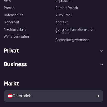
AGB
Impressum
Presse
Barrierefreiheit
Datenschutz
Auto-Track
Sicherheit
Kontakt
Nachhaltigkeit
Kontaktinformationen für
Behörden
Weiterverkaufen
Corporate governance
Privat
Hilfe
Käuferschutzrichtlinien
Business
Einloggen
Beschwerden
Händlersupport
Entwicklerseite
Klarna App
Datenschutzeinstellungen
Händlerportal
Betriebsstatus
Markt
Shops entdecken
Dein Widerrufsrecht
Mit Klarna verkaufen
Plattformen und Partner
Österreich