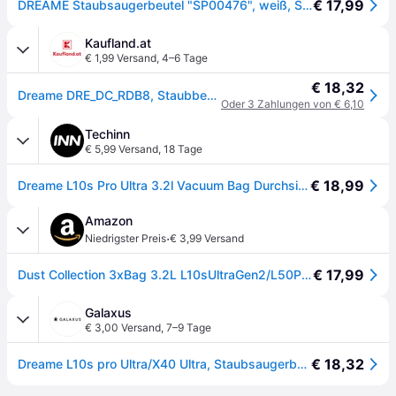
€ 17,99
DREAME Staubsaugerbeutel "SP00476", weiß, Staubbeutel, Staubsaugerbeutel
Kaufland.at
€ 1,99 Versand
,
4–6 Tage
€ 18,32
Dreame DRE_DC_RDB8, Staubbeutel, Staubsaugerroboter, Schwarz, Weiß, Dreame, L10s pro Ultra/L10s Pro Ultra Heat/X40 Ultra/L40 Ultra/L10s Ultra Gen2 E2, 1 Stück(e)
Oder 3 Zahlungen von € 6,10
Techinn
€ 5,99 Versand
,
18 Tage
€ 18,99
Dreame L10s Pro Ultra 3.2l Vacuum Bag Durchsichtig
Amazon
·
Niedrigster Preis
€ 3,99 Versand
€ 17,99
Dust Collection 3xBag 3.2L L10sUltraGen2/L50ProUltra/X50Ultra/X50Master/L40sProUltra/L40UltraAE/D20Ultra/Aqua10UltraRollerComplete/Aqua10UltraTrackComplete/Aqua10Roller/Matrix10Ultra/L10sUltraGen3
Galaxus
€ 3,00 Versand
,
7–9 Tage
€ 18,32
Dreame L10s pro Ultra/X40 Ultra, Staubsaugerbeutel