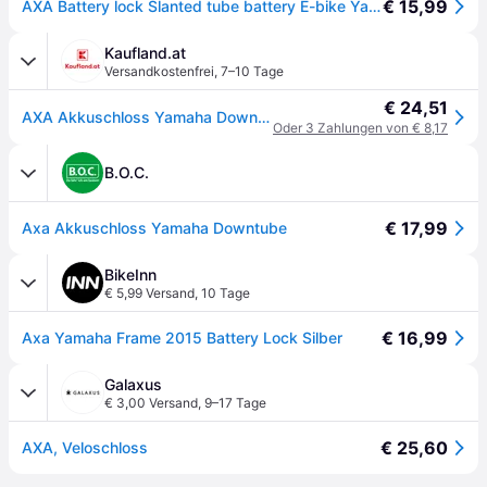
€ 15,99
AXA Battery lock Slanted tube battery E-bike Yamaha Incl. 2 keys
Kaufland.at
Versandkostenfrei
,
7–10 Tage
€ 24,51
AXA Akkuschloss Yamaha Downtube inkl. Kunststoffgehäuse, schwarz
Oder 3 Zahlungen von € 8,17
B.O.C.
€ 17,99
Axa Akkuschloss Yamaha Downtube
BikeInn
€ 5,99 Versand
,
10 Tage
€ 16,99
Axa Yamaha Frame 2015 Battery Lock Silber
Galaxus
€ 3,00 Versand
,
9–17 Tage
€ 25,60
AXA, Veloschloss