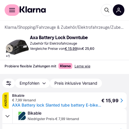
Für Shopper
Für Händler
Klarna
/
Shopping
/
Fahrzeuge & Zubehör
/
Elektrofahrzeuge
/
Zubehör für Elektrofahrzeuge
Axa Battery Lock Downtube
Zubehör für Elektrofahrzeuge
Vergleiche Preise von
€ 15,99
bis
€ 25,60
+
1
Probiere flexible Zahlungen mit
Lerne wie
Empfohlen
Preis inklusive Versand
Bikable
ANZEIGE
€ 15,99
€ 7,99 Versand
AXA Battery lock Slanted tube battery E-bike Yamaha Incl. 2 keys
Bikable
·
Niedrigster Preis
€ 7,99 Versand