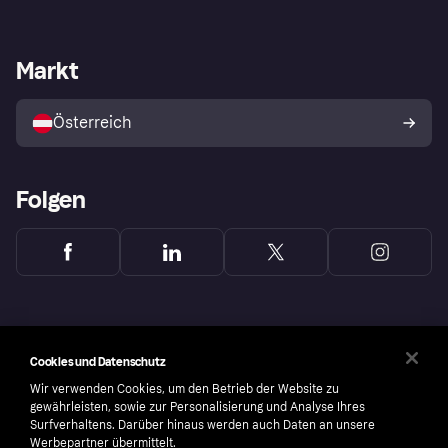
Einloggen
Beschwerden
Händlersupport
Entwicklerseite
Klarna App
Datenschutzeinstellungen
Händlerportal
Betriebsstatus
Markt
Shops entdecken
Dein Widerrufsrecht
Mit Klarna verkaufen
Plattformen und Partner
Österreich
Folgen
Cookies und Datenschutz
Wir verwenden Cookies, um den Betrieb der Website zu
gewährleisten, sowie zur Personalisierung und Analyse Ihres
Surfverhaltens. Darüber hinaus werden auch Daten an unsere
Werbepartner übermittelt.