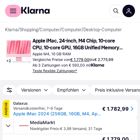
Für Shopper
Für Händler
Klarna
/
Shopping
/
Computer
/
Computer
/
Desktop-Computer
Apple iMac, 24-inch, M4 Chip, 10-core 
CPU, 10-core GPU, 16GB Unified Memory, 
256GB SSD Storage Standard Glass Pink
Apple M4, 16 GB RAM
Vergleiche Preise von
€ 1.779,00
bis
€ 2.775,99
+
2
Ab 3 Zahlungen von € 593,00 mit
Teste flexible Zahlungen*
Versionen
Empfohlen
Preis inklusive Versan
Galaxus
ANZEIGE
€ 1.782,99
Versandkostenfrei
,
7–9 Tage
Apple iMac 2024 (256GB, 16GB, M4, Apple M4 10-Core), PC, Pink
MediaMarkt
·
Niedrigster Preis
€ 3,99 Versand
,
31 Tage
€ 1.779,00