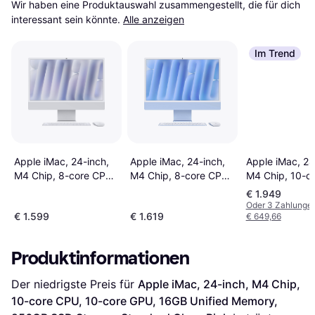
Wir haben eine Produktauswahl zusammengestellt, die für dich 
interessant sein könnte.
Alle anzeigen
Im Trend
Apple iMac, 24-inch,
Apple iMac, 24-inch,
Apple iMac, 24
M4 Chip, 8-core CPU,
M4 Chip, 8-core CPU,
M4 Chip, 10-c
8-core GPU, 16GB
8-core GPU, 16GB
CPU, 10-core 
€ 1.949
Unified Memory,
Unified Memory,
16GB Unified 
Oder 3 Zahlunge
€ 1.599
€ 1.619
€ 649,66
256GB SSD Storage
256GB SSD Storage
512GB SSD St
Blue
Silver
Silver
Produktinformationen
Der niedrigste Preis für 
Apple iMac, 24-inch, M4 Chip, 
10-core CPU, 10-core GPU, 16GB Unified Memory, 