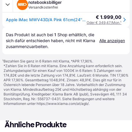
notebooksbilliger
Versandkostenfrei
€ 1.999,00
Apple iMac MWV43D/A Pink 61cm(24'') M4 10-Core Chip, 10-Core GPU, 16GB Ram, 256GB SSD
Oder € 349,47/Mon.
¹
Das Produkt ist auch bei 
1
Shop
 erhältlich, die 
sich dafür entschieden haben, nicht mit Klarna 
Alle anzeigen
zusammenzuarbeiten.
¹
Bezahlen Sie ganz in 6 Raten mit Klarna, *APR 17,90%.
*Zahlen Sie in 6 Raten mit Klarna. Eine Anzahlung kann erforderlich sein.
Zahlungsbeispiel für einen Kauf von 1000€ in 6 Raten: 5 Zahlungen von
174,82€ und die letzte Zahlung von 174,81€. Laufzeit: 6 Monate. TIN 17,90%
APR 17,90%. Gesamtbetrag 1048,91€. Zinsen: 48,91€. Dies gilt nur für in
Österreich lebende Personen über 18 Jahre. Vorbehaltlich der Zustimmung
von Klarna. Mindestkaufbetrag 25€ und Höchstbetrag abhängig von der
Bonitätsprüfung. Kreditgeber: Klarna Bank AB (publ), Sveavägen 46, 111 34
Stockholm, Reg. Nr.: 556737-0431. Siehe Bedingungen und weitere
Informationen unter
https://www.klarna.com/at/agb/
.
Ähnliche Produkte