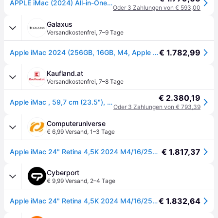
APPLE iMac (2024) All-in-One PC 23,5 Zoll, 5K Ultrawide, APPLE M4 Chip 10-Core CPU, 16 GB RAM, 256 GB, macOS, Pink - Rosa
Oder 3 Zahlungen von € 593,00
Galaxus
Versandkostenfrei
,
7–9 Tage
€ 1.782,99
Apple iMac 2024 (256GB, 16GB, M4, Apple M4 10-Core), PC, Pink
Kaufland.at
Versandkostenfrei
,
7–8 Tage
€ 2.380,19
Apple iMac , 59,7 cm (23.5"), 4.5K Ultra HD, Apple M, 16 GB, 256 GB, macOS Sequoia
Oder 3 Zahlungen von € 793,39
Computeruniverse
€ 6,99 Versand
,
1–3 Tage
€ 1.817,37
Apple iMac 24" Retina 4,5K 2024 M4/16/256GB 10C GPU Pink MWV43D/A
Cyberport
€ 9,99 Versand
,
2–4 Tage
€ 1.832,64
Apple iMac 24" Retina 4,5K 2024 M4/16/256GB 10C GPU Pink MWV43D/A