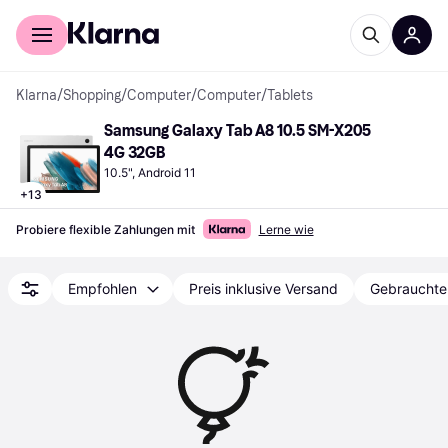
Für Shopper
Für Händler
Klarna
/
Shopping
/
Computer
/
Computer
/
Tablets
Samsung Galaxy Tab A8 10.5 SM-X205 
4G 32GB
10.5", Android 11
+
13
Probiere flexible Zahlungen mit
Lerne wie
Empfohlen
Preis inklusive Versand
Gebrauchte