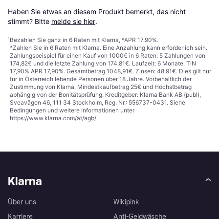
Haben Sie etwas an diesem Produkt bemerkt, das nicht 
stimmt? Bitte 
melde sie hier
.
¹
Bezahlen Sie ganz in 6 Raten mit Klarna, *APR 17,90%.
*Zahlen Sie in 6 Raten mit Klarna. Eine Anzahlung kann erforderlich sein.
Zahlungsbeispiel für einen Kauf von 1000€ in 6 Raten: 5 Zahlungen von
174,82€ und die letzte Zahlung von 174,81€. Laufzeit: 6 Monate. TIN
17,90% APR 17,90%. Gesamtbetrag 1048,91€. Zinsen: 48,91€. Dies gilt nur
für in Österreich lebende Personen über 18 Jahre. Vorbehaltlich der
Zustimmung von Klarna. Mindestkaufbetrag 25€ und Höchstbetrag
abhängig von der Bonitätsprüfung. Kreditgeber: Klarna Bank AB (publ),
Sveavägen 46, 111 34 Stockholm, Reg. Nr.: 556737-0431. Siehe
Bedingungen und weitere Informationen unter
https://www.klarna.com/at/agb/
.
Klarna
Über uns
Wikipink
Karriere
Anti-Geldwäsche