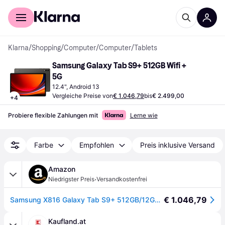
Für Shopper
Für Händler
Klarna
/
Shopping
/
Computer
/
Computer
/
Tablets
Samsung Galaxy Tab S9+ 512GB Wifi + 
5G
12.4", Android 13
Vergleiche Preise von
€ 1.046,79
bis
€ 2.499,00
+
4
Probiere flexible Zahlungen mit
Lerne wie
Farbe
Empfohlen
Preis inklusive Versand
Amazon
·
Niedrigster Preis
Versandkostenfrei
€ 1.046,79
Samsung X816 Galaxy Tab S9+ 512GB/12GB RAM 5G beige
Kaufland.at