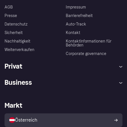
AGB
Impressum
Presse
Barrierefreiheit
Datenschutz
Auto-Track
Sicherheit
Kontakt
Nachhaltigkeit
Kontaktinformationen für
Behörden
Weiterverkaufen
Corporate governance
Privat
Hilfe
Käuferschutzrichtlinien
Business
Einloggen
Beschwerden
Händlersupport
Entwicklerseite
Klarna App
Datenschutzeinstellungen
Händlerportal
Betriebsstatus
Markt
Shops entdecken
Dein Widerrufsrecht
Mit Klarna verkaufen
Plattformen und Partner
Österreich