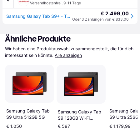
Versandkostenfrei
,
9–11 Tage
€ 2.499,00
Samsung Galaxy Tab S9+ - Tablet - Android 13 - 512 GB - 31.5 cm (12.4") Dynamic AMOLED 2X (2800 x 1752) - microSD-Steckplatz
Oder 3 Zahlungen von € 833,00
Ähnliche Produkte
Wir haben eine Produktauswahl zusammengestellt, die für dich 
interessant sein könnte.
Alle anzeigen
Samsung Galaxy Tab
Samsung Gala
Samsung Galaxy Tab
S9 Ultra 512GB 5G
S9 Ultra 256G
S9 128GB Wi-Fi
Graphite
€ 1.050
€ 597
€ 1.179,99