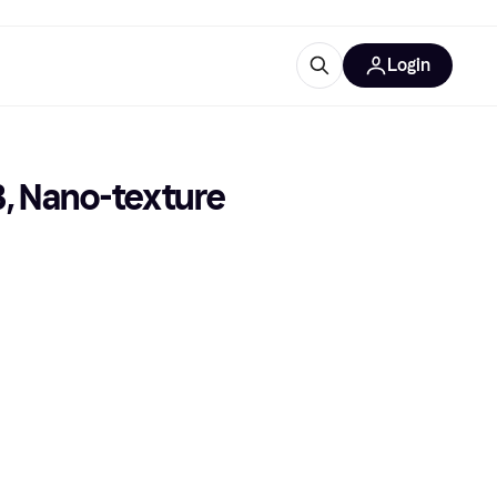
Login
Weitere Informationen
sstattung
M
Was ist Klarna?
B, Nano-texture 
tegorien