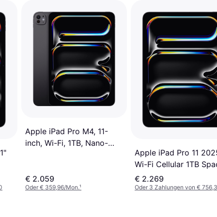
Apple iPad Pro M4, 11-
inch, Wi-Fi, 1TB, Nano-
1"
Apple iPad Pro 11 202
Texture Glass Space Black
Wi-Fi Cellular 1TB Spa
Schwarz
€ 2.059
€ 2.269
0
Oder € 359,96/Mon.
¹
Oder 3 Zahlungen von € 756,