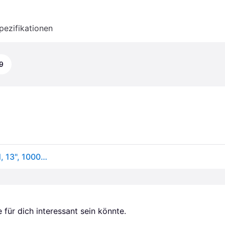
pezifikationen
9
Apple iPad Pro 13 2024 Nanotexturglass (nur WLAN, 13", 1000GB, Silver), Tablet, Silber
für dich interessant sein könnte.