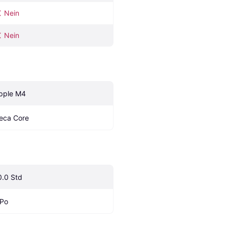
Nein
Nein
pple M4
eca Core
0.0 Std
iPo