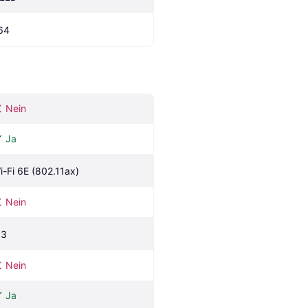
64
Nein
Ja
i-Fi 6E (802.11ax)
Nein
.3
Nein
Ja