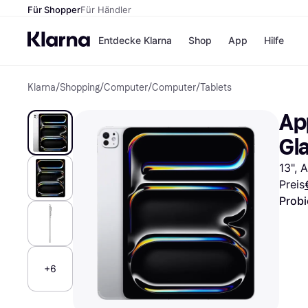
Für Shopper
Für Händler
Entdecke Klarna
Shop
App
Hilfe
Klarna
/
Shopping
/
Computer
/
Computer
/
Tablets
Zahlungsmethoden
Shops
Zahlungsmethoden
MediaM
App
Sofort bezahlen
H&M
Bezahle in 3
Temu
Gla
Teilzahlungen
Kauflan
Bezahle in bis zu 30
Samsu
13", 
Tagen
Preis
Ratenzahlung
Probi
Alle Shops
+6