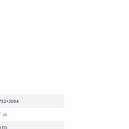
752x2064
Ja
LED