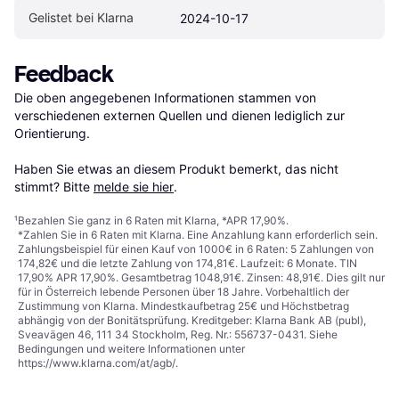
Gelistet bei Klarna
2024-10-17
Feedback
Die oben angegebenen Informationen stammen von 
verschiedenen externen Quellen und dienen lediglich zur 
Orientierung.

Haben Sie etwas an diesem Produkt bemerkt, das nicht 
stimmt? Bitte 
melde sie hier
.
¹
Bezahlen Sie ganz in 6 Raten mit Klarna, *APR 17,90%.
*Zahlen Sie in 6 Raten mit Klarna. Eine Anzahlung kann erforderlich sein.
Zahlungsbeispiel für einen Kauf von 1000€ in 6 Raten: 5 Zahlungen von
174,82€ und die letzte Zahlung von 174,81€. Laufzeit: 6 Monate. TIN
17,90% APR 17,90%. Gesamtbetrag 1048,91€. Zinsen: 48,91€. Dies gilt nur
für in Österreich lebende Personen über 18 Jahre. Vorbehaltlich der
Zustimmung von Klarna. Mindestkaufbetrag 25€ und Höchstbetrag
abhängig von der Bonitätsprüfung. Kreditgeber: Klarna Bank AB (publ),
Sveavägen 46, 111 34 Stockholm, Reg. Nr.: 556737-0431. Siehe
Bedingungen und weitere Informationen unter
https://www.klarna.com/at/agb/
.