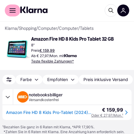
Für Shopper
Für Händler
Klarna
/
Shopping
/
Computer
/
Computer
/
Tablets
Amazon Fire HD 8 Kids Pro Tablet 32 GB
8"
Preis
€ 159,99
Ab € 27,97/Mon. mit
Teste flexible Zahlungen*
Farbe
Empfohlen
Preis inklusive Versand
notebooksbilliger
Versandkostenfrei
€ 159,99
Amazon Fire HD 8 Kids Pro-Tablet (2024), Hello Teal von 6 bis 12 Jahren, 13 Stunden Akkulaufzeit, kindgerechte Hülle, 8-Zoll-HD-Display, 32GB - Blau
Oder € 27,97/Mon.
¹
¹
Bezahlen Sie ganz in 6 Raten mit Klarna, *APR 17,90%.
*Zahlen Sie in 6 Raten mit Klarna. Eine Anzahlung kann erforderlich sein.