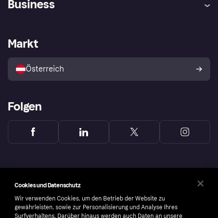
Business
Einloggen
Beschwerden
Händlersupport
Entwicklerseite
Klarna App
Datenschutzeinstellungen
Händlerportal
Betriebsstatus
Markt
Shops entdecken
Dein Widerrufsrecht
Mit Klarna verkaufen
Plattformen und Partner
Österreich
Folgen
Cookies und Datenschutz
Wir verwenden Cookies, um den Betrieb der Website zu
gewährleisten, sowie zur Personalisierung und Analyse Ihres
Surfverhaltens. Darüber hinaus werden auch Daten an unsere