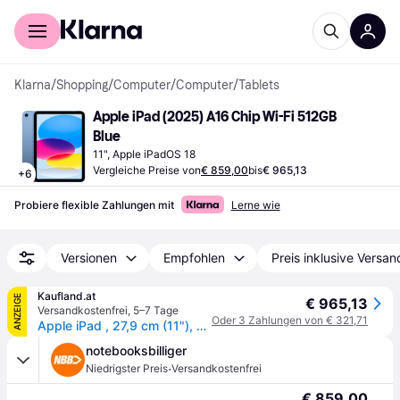
Für Shopper
Für Händler
Klarna
/
Shopping
/
Computer
/
Computer
/
Tablets
Apple iPad (2025) A16 Chip Wi-Fi 512GB 
Blue
11", Apple iPadOS 18
Vergleiche Preise von
€ 859,00
bis
€ 965,13
+
6
Probiere flexible Zahlungen mit
Lerne wie
Versionen
Empfohlen
Preis inklusive Versan
Kaufland.at
ANZEIGE
€ 965,13
Versandkostenfrei
,
5–7 Tage
Oder 3 Zahlungen von € 321,71
Apple iPad , 27,9 cm (11"), 2360 x 1640 Pixel, 512 GB, iPadOS 18, 477 g, Blau
notebooksbilliger
·
Niedrigster Preis
Versandkostenfrei
€ 859,00