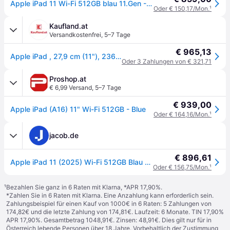
Apple iPad 11 Wi-Fi 512GB blau 11.Gen - Blau
Oder € 150,17/Mon.
¹
Kaufland.at
Versandkostenfrei
,
5–7 Tage
€ 965,13
Apple iPad , 27,9 cm (11"), 2360 x 1640 Pixel, 512 GB, iPadOS 18, 477 g, Blau
Oder 3 Zahlungen von € 321,71
Proshop.at
€ 6,99 Versand
,
5–7 Tage
€ 939,00
Apple iPad (A16) 11" Wi-Fi 512GB - Blue
Oder € 164,16/Mon.
¹
jacob.de
€ 896,61
Apple iPad 11 (2025) Wi-Fi 512GB Blau - 27,9 cm (11) Liquid Retina Display, A16 Bionic Chip (MD4Y4TY/A)
Oder € 156,75/Mon.
¹
¹
Bezahlen Sie ganz in 6 Raten mit Klarna, *APR 17,90%.
*Zahlen Sie in 6 Raten mit Klarna. Eine Anzahlung kann erforderlich sein.
Zahlungsbeispiel für einen Kauf von 1000€ in 6 Raten: 5 Zahlungen von
174,82€ und die letzte Zahlung von 174,81€. Laufzeit: 6 Monate. TIN 17,90%
APR 17,90%. Gesamtbetrag 1048,91€. Zinsen: 48,91€. Dies gilt nur für in
Österreich lebende Personen über 18 Jahre. Vorbehaltlich der Zustimmung