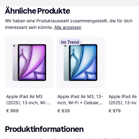
Ähnliche Produkte
Wir haben eine Produktauswahl zusammengestellt, die für dich 
interessant sein könnte.
Alle anzeigen
Im Trend
Apple iPad Air M3
Apple iPad Air M3, 13-
Apple iPad Air
(2025), 13-inch, Wi-
inch, Wi-Fi + Cellular,
(2025), 13-inch
Fi+Cellular, 128GB
128GB, Blue
Fi+Cellular, 12
€ 969
€ 939
€ 979
Purple
Starlight
Produktinformationen