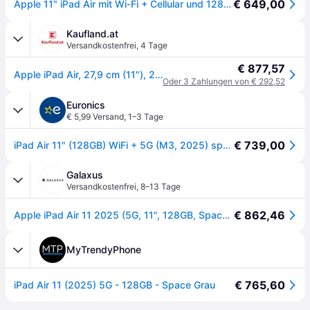
€ 649,00
Apple 11" iPad Air mit Wi-Fi + Cellular und 128GB in Space Grau
Kaufland.at
Versandkostenfrei
,
4 Tage
€ 877,57
Apple iPad Air, 27,9 cm (11"), 2360 x 1640 Pixel, 128 GB, 8 GB, iPadOS 18, Grau
Oder 3 Zahlungen von € 292,52
Euronics
€ 5,99 Versand
,
1–3 Tage
€ 739,00
iPad Air 11" (128GB) WiFi + 5G (M3, 2025) space grau
Galaxus
Versandkostenfrei
,
8–13 Tage
€ 862,46
Apple iPad Air 11 2025 (5G, 11", 128GB, Space Gray), Tablet, Grau
MyTrendyPhone
€ 765,60
iPad Air 11 (2025) 5G - 128GB - Space Grau