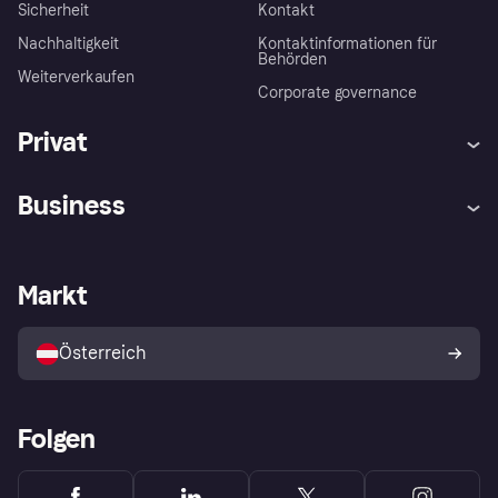
Sicherheit
Kontakt
Nachhaltigkeit
Kontaktinformationen für
Behörden
Weiterverkaufen
Corporate governance
Privat
Hilfe
Käuferschutzrichtlinien
Business
Einloggen
Beschwerden
Händlersupport
Entwicklerseite
Klarna App
Datenschutzeinstellungen
Händlerportal
Betriebsstatus
Markt
Shops entdecken
Dein Widerrufsrecht
Mit Klarna verkaufen
Plattformen und Partner
Österreich
Folgen