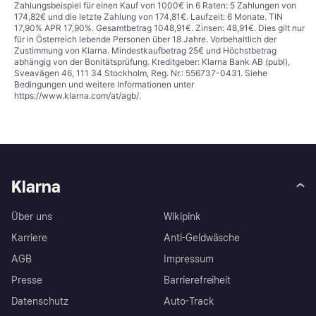
Zahlungsbeispiel für einen Kauf von 1000€ in 6 Raten: 5 Zahlungen von
174,82€ und die letzte Zahlung von 174,81€. Laufzeit: 6 Monate. TIN
17,90% APR 17,90%. Gesamtbetrag 1048,91€. Zinsen: 48,91€. Dies gilt nur
für in Österreich lebende Personen über 18 Jahre. Vorbehaltlich der
Zustimmung von Klarna. Mindestkaufbetrag 25€ und Höchstbetrag
abhängig von der Bonitätsprüfung. Kreditgeber: Klarna Bank AB (publ),
Sveavägen 46, 111 34 Stockholm, Reg. Nr.: 556737-0431. Siehe
Bedingungen und weitere Informationen unter
https://www.klarna.com/at/agb/
.
Klarna
Über uns
Wikipink
Karriere
Anti-Geldwäsche
AGB
Impressum
Presse
Barrierefreiheit
Datenschutz
Auto-Track