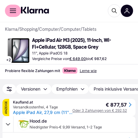
Für Shopper
Für Händler
Klarna
/
Shopping
/
Computer
/
Computer
/
Tablets
Apple iPad Air M3 (2025), 11-inch, Wi-
Fi+Cellular, 128GB, Space Grey
11", Apple iPadOS 18
Vergleiche Preise von
€ 649,00
bis
€ 987,62
+
2
Probiere flexible Zahlungen mit
Lerne wie
Versionen
Empfohlen
Preis inklusive Versan
Kaufland.at
ANZEIGE
€ 877,57
Versandkostenfrei
,
4 Tage
Oder 3 Zahlungen von € 292,52
Apple iPad Air, 27,9 cm (11"), 2360 x 1640 Pixel, 128 GB, 8 GB, iPadOS 18, Grau
Hood.de
·
Niedrigster Preis
€ 9,99 Versand
,
1–2 Tage