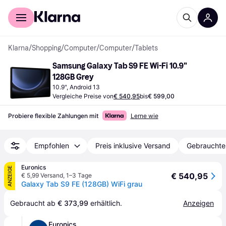
Für Shopper
Für Händler
Klarna
/
Shopping
/
Computer
/
Computer
/
Tablets
Samsung Galaxy Tab S9 FE Wi-Fi 10.9" 
128GB Grey
10.9", Android 13
Vergleiche Preise von
€ 540,95
bis
€ 599,00
Probiere flexible Zahlungen mit
Lerne wie
Empfohlen
Preis inklusive Versand
Gebrauchte
Euronics
ANZEIGE
€ 540,95
€ 5,99 Versand
,
1–3 Tage
Galaxy Tab S9 FE (128GB) WiFi grau
Gebraucht ab 
€ 373,99
 erhältlich.
Anzeigen
Euronics