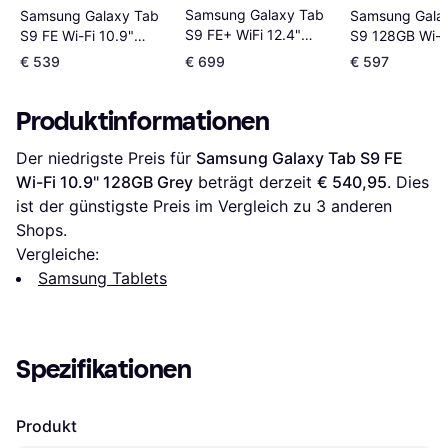
Samsung Galaxy Tab
Samsung Gala
Samsung Galaxy Tab
S9 FE+ WiFi 12.4"
S9 128GB Wi-F
S9 FE Wi-Fi 10.9"
128GB Gray
Graphite
128GB Silver
€ 539
€ 699
€ 597
Produktinformationen
Der niedrigste Preis für 
Samsung Galaxy Tab S9 FE 
Wi-Fi 10.9" 128GB Grey
 beträgt derzeit 
€ 540,95
. Dies 
ist der günstigste Preis im Vergleich zu 
3
 anderen 
Shops.
Vergleiche:
Samsung Tablets
Spezifikationen
Produkt