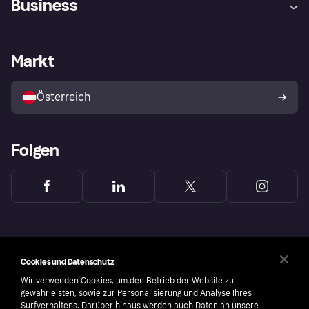
Business
Einloggen
Beschwerden
Händlersupport
Entwicklerseite
Klarna App
Datenschutzeinstellungen
Händlerportal
Betriebsstatus
Markt
Shops entdecken
Dein Widerrufsrecht
Mit Klarna verkaufen
Plattformen und Partner
Österreich
Folgen
Cookies und Datenschutz
Wir verwenden Cookies, um den Betrieb der Website zu
gewährleisten, sowie zur Personalisierung und Analyse Ihres
Surfverhaltens. Darüber hinaus werden auch Daten an unsere