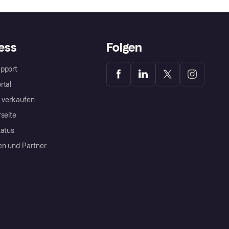
ess
Folgen
pport
rtal
a verkaufen
rseite
tatus
en und Partner