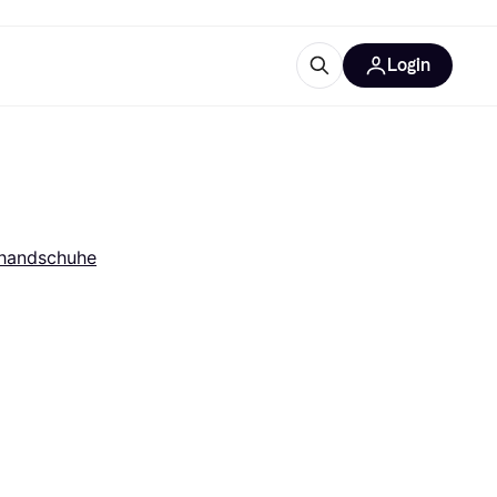
Login
Weitere Informationen
sstattung
M
Was ist Klarna?
handschuhe
tegorien