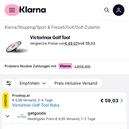
Für Shopper
Für Händler
Klarna
/
Shopping
/
Sport & Freizeit
/
Golf
/
Golf-Zubehör
Victorinox Golf Tool
Vergleiche Preise von
€ 49,07
bis
€ 59,03
Probiere flexible Zahlungen mit
Lerne wie
Empfohlen
Preis inklusive Versand
Proshop.at
ANZEIGE
€ 59,03
€ 5,99 Versand
,
2–4 Tage
Victorinox Golf Tool Ruby
getgoods
·
Niedrigster Preis
€ 6,95 Versand
,
1–2 Tage