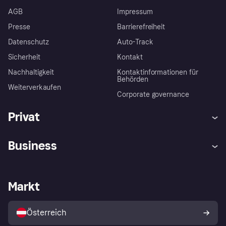
AGB
Impressum
Presse
Barrierefreiheit
Datenschutz
Auto-Track
Sicherheit
Kontakt
Nachhaltigkeit
Kontaktinformationen für
Behörden
Weiterverkaufen
Corporate governance
Privat
Hilfe
Käuferschutzrichtlinien
Business
Einloggen
Beschwerden
Händlersupport
Entwicklerseite
Klarna App
Datenschutzeinstellungen
Händlerportal
Betriebsstatus
Markt
Shops entdecken
Dein Widerrufsrecht
Mit Klarna verkaufen
Plattformen und Partner
Österreich