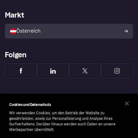
Händlersupport
Entwicklerseite
Klarna App
Datenschutzeinstellungen
Händlerportal
Betriebsstatus
Markt
Shops entdecken
Dein Widerrufsrecht
Mit Klarna verkaufen
Plattformen und Partner
Österreich
Folgen
Cookies und Datenschutz
Wir verwenden Cookies, um den Betrieb der Website zu
gewährleisten, sowie zur Personalisierung und Analyse Ihres
Surfverhaltens. Darüber hinaus werden auch Daten an unsere
Werbepartner übermittelt.