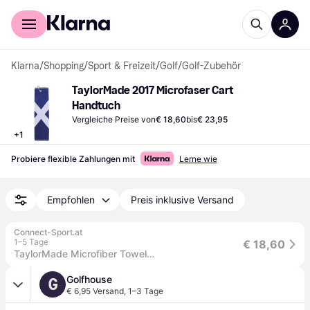
Für Shopper
Für Händler
Klarna
/
Shopping
/
Sport & Freizeit
/
Golf
/
Golf-Zubehör
TaylorMade 2017 Microfaser Cart 
Handtuch
Vergleiche Preise von
€ 18,60
bis
€ 23,95
+
1
Probiere flexible Zahlungen mit
Lerne wie
Empfohlen
Preis inklusive Versand
Connect-Sport.at
1–5 Tage
€ 18,60
TaylorMade Microfiber Towel GREY
Golfhouse
G
€ 6,95 Versand
,
1–3 Tage