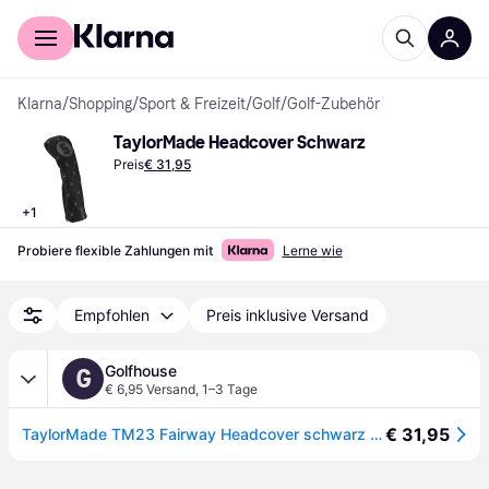
Für Shopper
Für Händler
Klarna
/
Shopping
/
Sport & Freizeit
/
Golf
/
Golf-Zubehör
TaylorMade Headcover Schwarz
Preis
€ 31,95
+
1
Probiere flexible Zahlungen mit
Lerne wie
Empfohlen
Preis inklusive Versand
Golfhouse
G
€ 6,95 Versand
,
1–3 Tage
€ 31,95
TaylorMade TM23 Fairway Headcover schwarz - 5