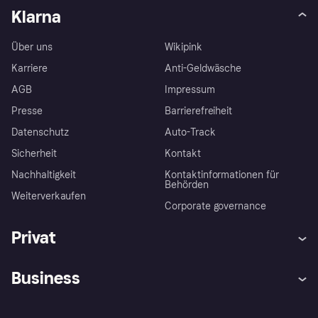
Klarna
Über uns
Wikipink
Karriere
Anti-Geldwäsche
AGB
Impressum
Presse
Barrierefreiheit
Datenschutz
Auto-Track
Sicherheit
Kontakt
Nachhaltigkeit
Kontaktinformationen für
Behörden
Weiterverkaufen
Corporate governance
Privat
Hilfe
Käuferschutzrichtlinien
Business
Einloggen
Beschwerden
Händlersupport
Entwicklerseite
Klarna App
Datenschutzeinstellungen