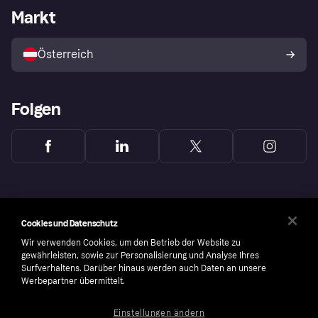
Händlerportal
Betriebsstatus
Markt
Shops entdecken
Dein Widerrufsrecht
Mit Klarna verkaufen
Plattformen und Partner
Österreich
Folgen
Cookies und Datenschutz
Wir verwenden Cookies, um den Betrieb der Website zu
gewährleisten, sowie zur Personalisierung und Analyse Ihres
Surfverhaltens. Darüber hinaus werden auch Daten an unsere
Werbepartner übermittelt.
Einstellungen ändern