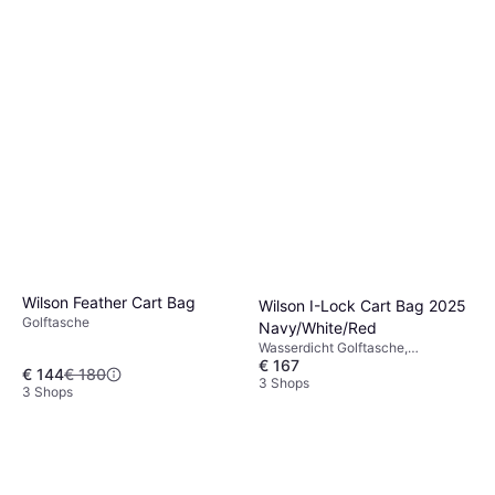
Golf Pride MCC Plus4
Standard
Golfgriff, Standardgriff
€ 16,70
3 Shops
Wilson Feather Cart Bag
Wilson I-Lock Cart Bag 2025
Golftasche
Navy/White/Red
Wasserdicht Golftasche,
€ 167
Golfwagentasche
€ 144
€ 180
3 Shops
3 Shops