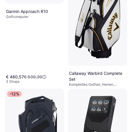
Garmin Approach R10
Golfcomputer
Callaway Warbird Complete
€ 480,57
€ 539,30
Set
3 Shops
Komplettes Golfset, Herren,
€ 809
Regular, Stahlschaft,
-12%
Graphitschaft, Golfwagentasche
2 Shops