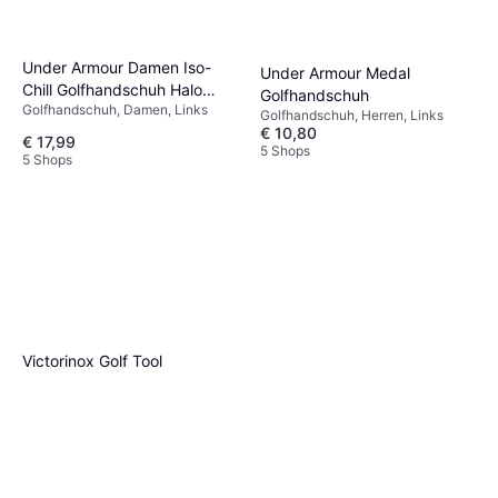
Under Armour Damen Iso-
Under Armour Medal
Chill Golfhandschuh Halo
Golfhandschuh
Golfhandschuh, Damen, Links
Grau
Golfhandschuh, Herren, Links
€ 10,80
€ 17,99
5 Shops
5 Shops
Victorinox Golf Tool