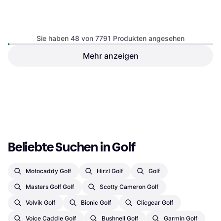
Wilson Duo Soft Golf Ball 12
Balls
Sie haben 48 von 7791 Produkten angesehen
Mehr anzeigen
Wilson Triad Golf Balls 12
pack
Spin-/Kontrollball
€ 34
€ 23
3 Shops
3 Shops
1
2
3
...
83
...
163
Beliebte Suchen in Golf
Motocaddy Golf
Hirzl Golf
Golf
Masters Golf Golf
Scotty Cameron Golf
Volvik Golf
Bionic Golf
Clicgear Golf
Voice Caddie Golf
Bushnell Golf
Garmin Golf