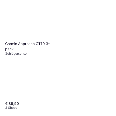
Graphite/Steel Long-Right
Komplettes Golfset, Herren,
€ 388,90
Graphitschaft
2 Shops
Garmin Approach CT10 3-
pack
Schlägersensor
€ 89,90
3 Shops