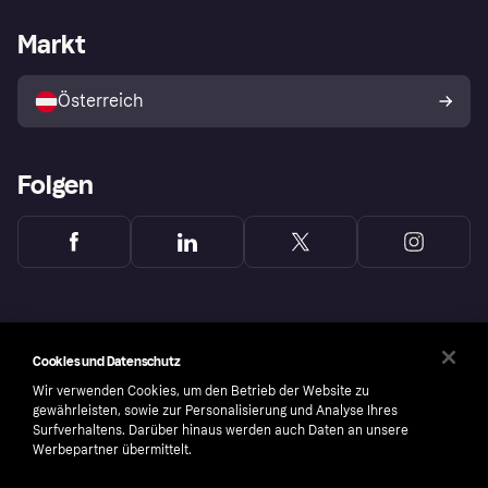
Händlersupport
Entwicklerseite
Klarna App
Datenschutzeinstellungen
Händlerportal
Betriebsstatus
Markt
Shops entdecken
Dein Widerrufsrecht
Mit Klarna verkaufen
Plattformen und Partner
Österreich
Folgen
Cookies und Datenschutz
Wir verwenden Cookies, um den Betrieb der Website zu
gewährleisten, sowie zur Personalisierung und Analyse Ihres
Surfverhaltens. Darüber hinaus werden auch Daten an unsere
Werbepartner übermittelt.