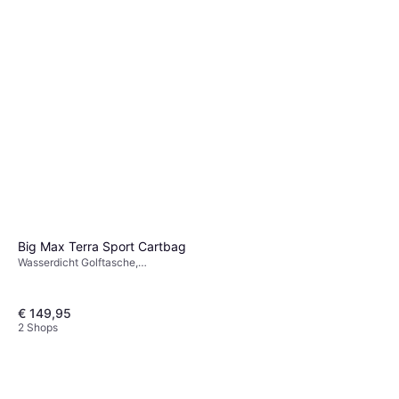
Big Max Terra Sport Cartbag
Wasserdicht Golftasche,
Golfwagentasche
€ 149,95
2 Shops
Wilson 1200 TPX Men Full Set