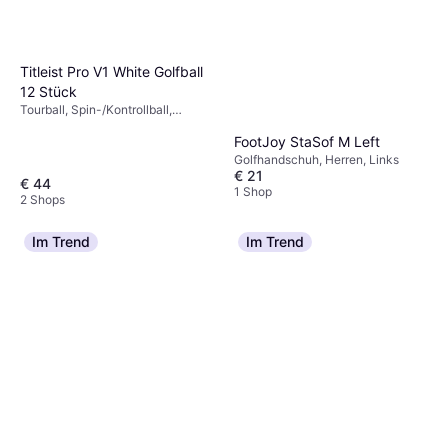
Titleist Pro V1 White Golfball
12 Stück
Tourball, Spin-/Kontrollball,
Premiumball
FootJoy StaSof M Left
Golfhandschuh, Herren, Links
€ 21
€ 44
1 Shop
2 Shops
Im Trend
Im Trend