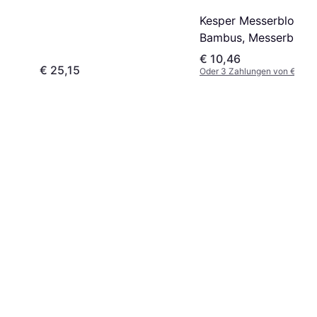
Kesper Messerblock
Bambus, Messerblock
Braun
€ 10,46
€ 25,15
Oder 3 Zahlungen von € 3,48