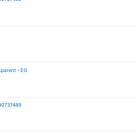
parent - EG
30737489