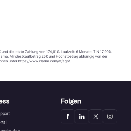
€ und die letzte Zahlung von 174,81€. Laufzeit: 6 Monate. TIN 17,90%
 Klarna. Mindestkaufbetrag 25€ und Höchstbetrag abhängig von der
ionen unter
https://www.klarna.com/at/agb/
.
ess
Folgen
pport
rtal