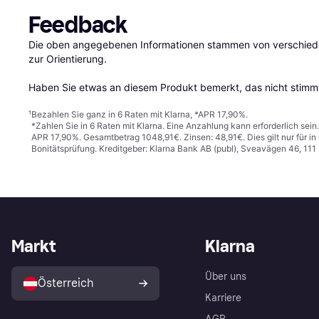
Feedback
Die oben angegebenen Informationen stammen von verschieden
zur Orientierung.

Haben Sie etwas an diesem Produkt bemerkt, das nicht stimmt
¹
Bezahlen Sie ganz in 6 Raten mit Klarna, *APR 17,90%.
*Zahlen Sie in 6 Raten mit Klarna. Eine Anzahlung kann erforderlich sei
APR 17,90%. Gesamtbetrag 1048,91€. Zinsen: 48,91€. Dies gilt nur für 
Bonitätsprüfung. Kreditgeber: Klarna Bank AB (publ), Sveavägen 46, 11
Markt
Klarna
Über uns
Österreich
Karriere