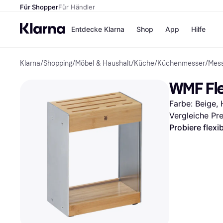
Für Shopper
Für Händler
Entdecke Klarna
Shop
App
Hilfe
Klarna
/
Shopping
/
Möbel & Haushalt
/
Küche
/
Küchenmesser
/
Mess
Zahlungsmethoden
Shops
Zahlungsmethoden
MediaM
WMF Fl
Sofort bezahlen
H&M
Bezahle in 3
Temu
Farbe: Beige, 
Teilzahlungen
Kauflan
Bezahle in bis zu 30
Samsu
Vergleiche Pr
Tagen
Probiere flexi
Ratenzahlung
Alle Shops