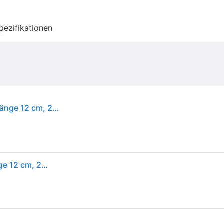
pezifikationen
Victorinox Kochmesser Fibrox gebogen; Klingenlänge 12 cm, 25.3 cm (L); silber/schwarz
Victorinox Kochmesser Fibrox gebogen; Klingenlänge 12 cm, 25.3 cm (L); silber/schwarz