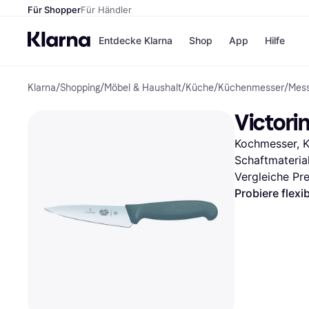
Für Shopper
Für Händler
Entdecke Klarna
Shop
App
Hilfe
Klarna
/
Shopping
/
Möbel & Haushalt
/
Küche
/
Küchenmesser
/
Mes
Zahlungsmethoden
Shops
Zahlungsmethoden
MediaM
Victori
Sofort bezahlen
H&M
Bezahle in 3
Temu
Kochmesser, Kl
Teilzahlungen
Kauflan
Bezahle in bis zu 30
Samsu
Schaftmaterial
Tagen
Vergleiche Pr
Ratenzahlung
Probiere flexi
Alle Shops