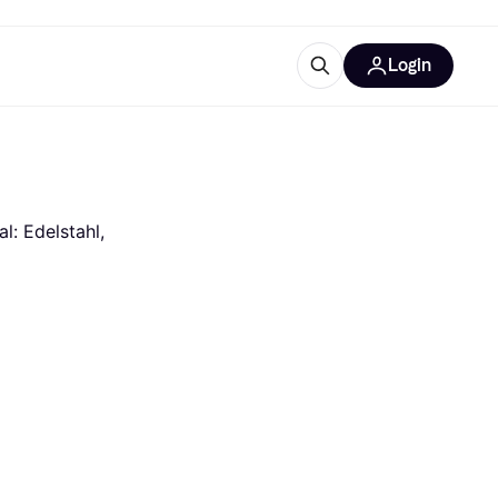
Login
Weitere Informationen
sstattung
M
Was ist Klarna?
: Edelstahl, 
tegorien