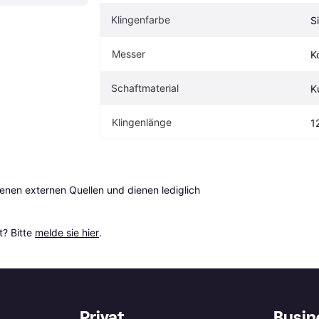
Klingenfarbe
S
Messer
K
Schaftmaterial
K
Klingenlänge
1
en externen Quellen und dienen lediglich 
? Bitte 
melde sie hier
.
Privat
Busin