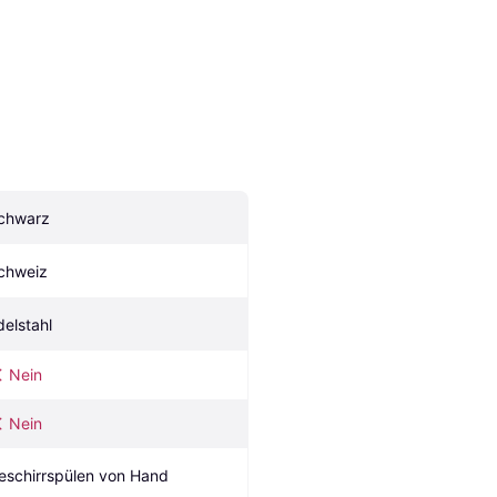
chwarz
chweiz
delstahl
Nein
Nein
eschirrspülen von Hand