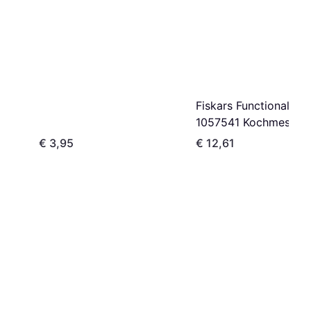
Fiskars Functional Fo
1057541 Kochmesser 
cm
€ 3,95
€ 12,61