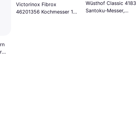
Wüsthof Classic 4183
Victorinox Fibrox
Santoku-Messer,
46201356 Kochmesser 15
Kochmesser 17 cm
cm
rn
r