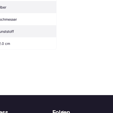
ilber
ochmesser
unststoff
2.0 cm
ess
Folgen