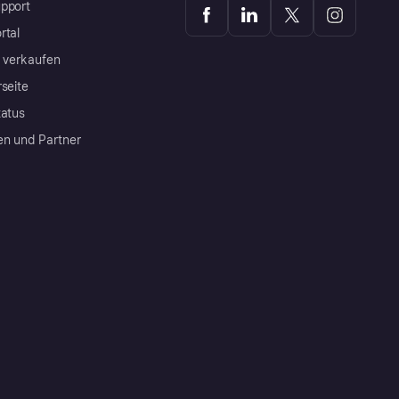
pport
rtal
a verkaufen
rseite
tatus
en und Partner