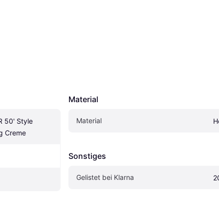
Material
Material
50' Style 
H
lg Creme
Sonstiges
Gelistet bei Klarna
2