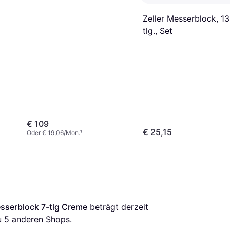
Zeller Messerblock, 13
tlg., Set
€ 109
€ 25,15
Oder € 19,06/Mon.
¹
sserblock 7-tlg Creme
 beträgt derzeit 
u 
5
 anderen Shops.