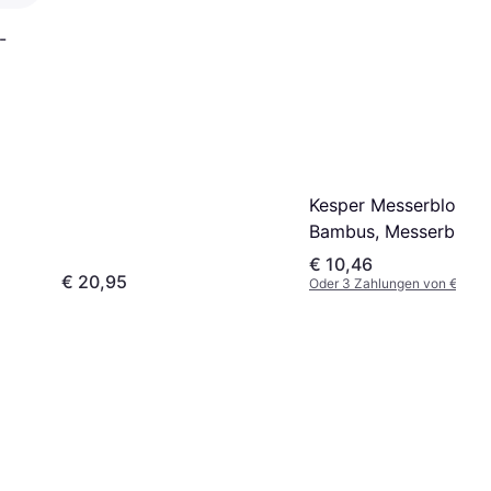
-
Kesper Messerblock
Bambus, Messerblock
Braun
€ 10,46
€ 20,95
Oder 3 Zahlungen von € 3,48