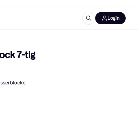
Login
Weitere Informationen
sstattung
M
Was ist Klarna?
ck 7-tlg 
sserblöcke
tegorien