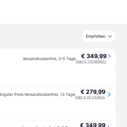
Empfohlen
€ 349,99
Versandkostenfrei
,
2–5 Tage
Oder € 116,66/Mon.
€ 279,99
·
rigster Preis
Versandkostenfrei
,
13 Tage
Oder € 93,33/Mon.
€ 349,99