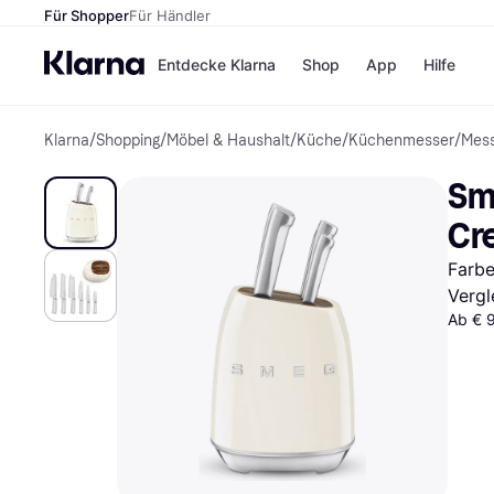
Für Shopper
Für Händler
Entdecke Klarna
Shop
App
Hilfe
Klarna
/
Shopping
/
Möbel & Haushalt
/
Küche
/
Küchenmesser
/
Mess
Zahlungsmethoden
Shops
Zahlungsmethoden
MediaM
Sm
Sofort bezahlen
H&M
Bezahle in 3 Teilzahlunge
Temu
Cr
Bezahle in bis zu 30 Tage
Kauflan
Ratenzahlung
Samsu
Farbe
Vergl
Ab € 
Alle Shops