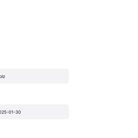
olz
025-01-30