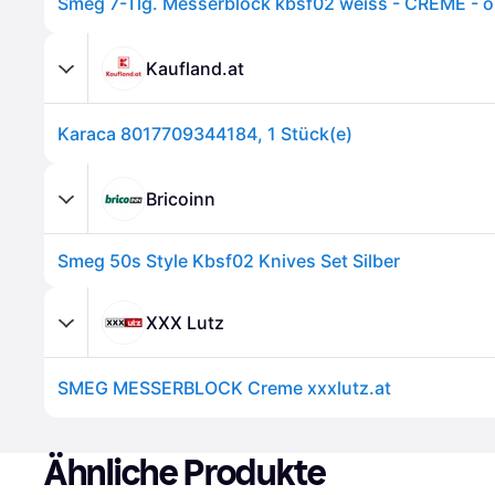
Smeg 7-Tlg. Messerblock kbsf02 weiss - CREME - o
Kaufland.at
Karaca 8017709344184, 1 Stück(e)
Bricoinn
Smeg 50s Style Kbsf02 Knives Set Silber
XXX Lutz
SMEG MESSERBLOCK Creme xxxlutz.at
Ähnliche Produkte