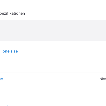
pezifikationen
- one size
me
Nied