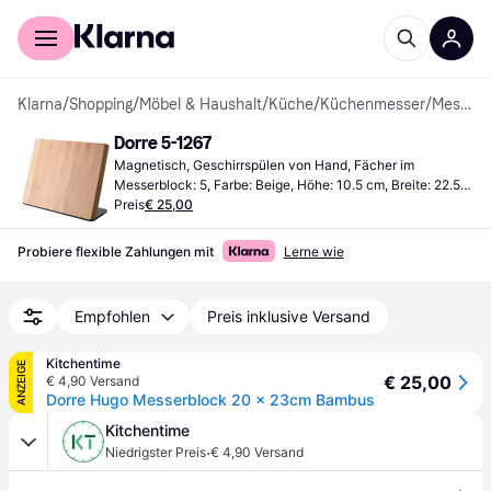
Für Shopper
Für Händler
Klarna
/
Shopping
/
Möbel & Haushalt
/
Küche
/
Küchenmesser
/
Messerblöcke
Dorre 5-1267
Magnetisch, Geschirrspülen von Hand, Fächer im 
Messerblock: 5, Farbe: Beige, Höhe: 10.5 cm, Breite: 22.5 
cm, Länge: 20 cm
Preis
€ 25,00
Probiere flexible Zahlungen mit
Lerne wie
Empfohlen
Preis inklusive Versand
Kitchentime
ANZEIGE
€ 25,00
€ 4,90 Versand
Dorre Hugo Messerblock 20 x 23cm Bambus
Kitchentime
·
Niedrigster Preis
€ 4,90 Versand