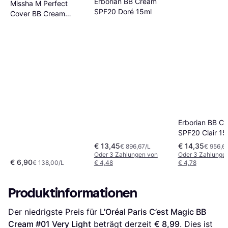
Erborian BB Cream
Missha M Perfect
SPF20 Doré 15ml
Cover BB Cream
SPF42 PA+++ #23
Natural Beige 50ml
Erborian BB C
SPF20 Clair 15
€ 13,45
€ 14,35
€ 896,67/L
€ 956,6
Oder 3 Zahlungen von
Oder 3 Zahlunge
€ 6,90
€ 138,00/L
€ 4,48
€ 4,78
Produktinformationen
Der niedrigste Preis für 
L'Oréal Paris C’est Magic BB 
Cream #01 Very Light
 beträgt derzeit 
€ 8,99
. Dies ist 