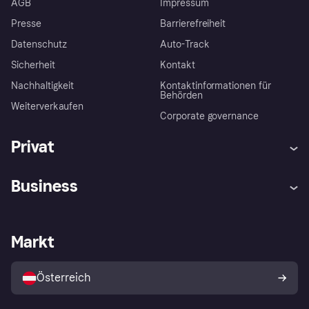
AGB
Impressum
Presse
Barrierefreiheit
Datenschutz
Auto-Track
Sicherheit
Kontakt
Nachhaltigkeit
Kontaktinformationen für
Behörden
Weiterverkaufen
Corporate governance
Privat
Hilfe
Käuferschutzrichtlinien
Business
Einloggen
Beschwerden
Händlersupport
Entwicklerseite
Klarna App
Datenschutzeinstellungen
Händlerportal
Betriebsstatus
Markt
Shops entdecken
Dein Widerrufsrecht
Mit Klarna verkaufen
Plattformen und Partner
Österreich