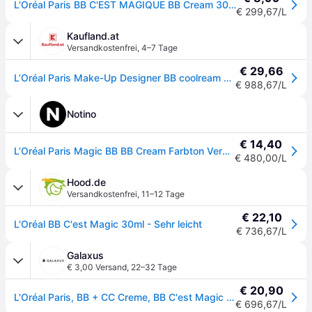
L'Oréal Paris BB C'EST MAGIQUE BB Cream 30 ml Sehr Hell
€ 299,67/L
Kaufland.at
Versandkostenfrei
,
4–7 Tage
€ 29,66
L’Oréal Paris Make-Up Designer BB coolream cool'est Magicool 01 VERY LIGHT, BB Cream, Messe, Licht, Unisex, Mischhaut, normale Haut, Anti-Müdigkeit, Feuchtigkeitsspendend, Beige
€ 988,67/L
Notino
€ 14,40
L’Oréal Paris Magic BB BB Cream Farbton Very Light 30 ml
€ 480,00/L
Hood.de
Versandkostenfrei
,
11–12 Tage
€ 22,10
L'Oréal BB C'est Magic 30ml - Sehr leicht
€ 736,67/L
Galaxus
€ 3,00 Versand
,
22–32 Tage
€ 20,90
L'Oréal Paris, BB + CC Creme, BB C'est Magic (Beige, Nude, Sehr Hell, 30ml)
€ 696,67/L