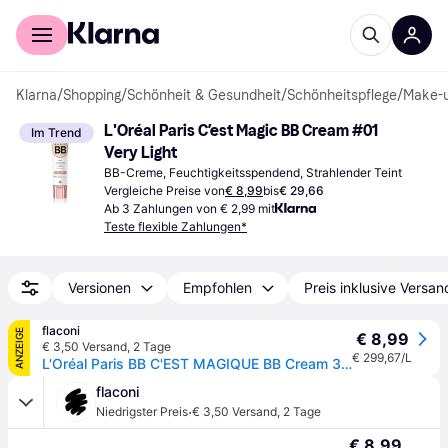
Für Shopper
Für Händler
Klarna
/
Shopping
/
Schönheit & Gesundheit
/
Schönheitspflege
/
Make-
L'Oréal Paris C’est Magic BB Cream #01 
Im Trend
Very Light
BB-Creme, Feuchtigkeitsspendend, Strahlender Teint
Vergleiche Preise von
€ 8,99
bis
€ 29,66
Ab 3 Zahlungen von € 2,99 mit
Teste flexible Zahlungen*
Versionen
Empfohlen
Preis inklusive Versan
flaconi
ANZEIGE
€ 8,99
€ 3,50 Versand
,
2 Tage
€ 299,67/L
L'Oréal Paris BB C'EST MAGIQUE BB Cream 30 ml Sehr Hell
flaconi
·
Niedrigster Preis
€ 3,50 Versand
,
2 Tage
€ 8,99