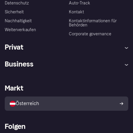
Datenschutz
Auto-Track
Sicherheit
Kontakt
Nachhaltigkeit
Kontaktinformationen für
Behörden
Weiterverkaufen
Corporate governance
Privat
Hilfe
Käuferschutzrichtlinien
Business
Einloggen
Beschwerden
Händlersupport
Entwicklerseite
Klarna App
Datenschutzeinstellungen
Händlerportal
Betriebsstatus
Markt
Shops entdecken
Dein Widerrufsrecht
Mit Klarna verkaufen
Plattformen und Partner
Österreich
Folgen