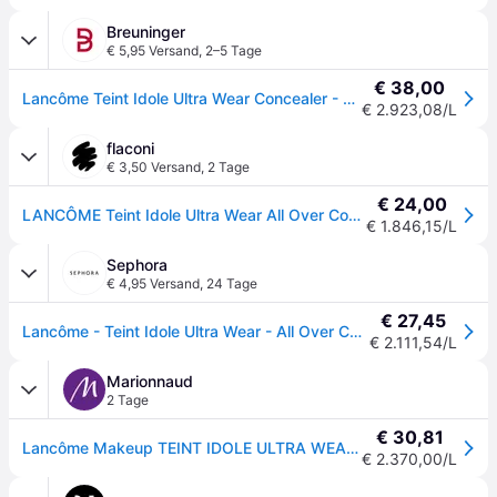
Breuninger
€ 5,95 Versand
,
2–5 Tage
€ 38,00
Lancôme Teint Idole Ultra Wear Concealer - BEIGE LIN
€ 2.923,08/L
flaconi
€ 3,50 Versand
,
2 Tage
€ 24,00
LANCÔME Teint Idole Ultra Wear All Over Concealer 13 ml Nr. 025 - Beige Lin
€ 1.846,15/L
Sephora
€ 4,95 Versand
,
24 Tage
€ 27,45
Lancôme - Teint Idole Ultra Wear - All Over Concealer - teint Idole Ultra All Over Concealer 250 - 025 Beige Lin - 13.5 ml
€ 2.111,54/L
Marionnaud
2 Tage
€ 30,81
Lancôme Makeup TEINT IDOLE ULTRA WEAR ALL OVER CONCEALER - 025 BEIGE LIN
€ 2.370,00/L