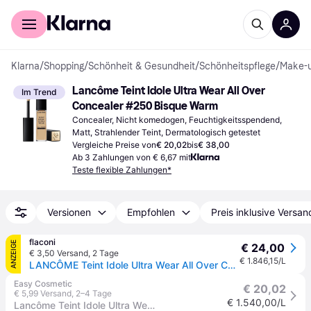
Für Shopper
Für Händler
Klarna
/
Shopping
/
Schönheit & Gesundheit
/
Schönheitspflege
/
Make-
Lancôme Teint Idole Ultra Wear All Over 
Im Trend
Concealer #250 Bisque Warm
Concealer, Nicht komedogen, Feuchtigkeitsspendend, 
Matt, Strahlender Teint, Dermatologisch getestet
Vergleiche Preise von
€ 20,02
bis
€ 38,00
Ab 3 Zahlungen von € 6,67 mit
Teste flexible Zahlungen*
Versionen
Empfohlen
Preis inklusive Versan
flaconi
ANZEIGE
€ 24,00
€ 3,50 Versand
,
2 Tage
€ 1.846,15/L
LANCÔME Teint Idole Ultra Wear All Over Concealer 13 ml Nr. 025 - Beige Lin
Easy Cosmetic
€ 20,02
€ 5,99 Versand
,
2–4 Tage
€ 1.540,00/L
Lancôme Teint Idole Ultra Wear All Over Concealer Pflege 13 ml