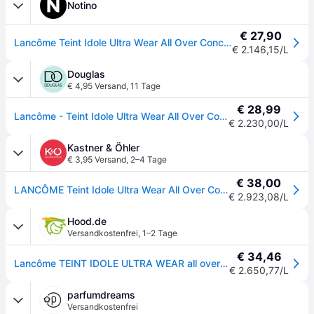
Notino
€ 27,90
Lancôme Teint Idole Ultra Wear All Over Concealer Langzeit-Korrektor Farbton 025 Beige Lin 13 ml
€ 2.146,15/L
Douglas
€ 4,95 Versand
,
11 Tage
€ 28,99
Lancôme - Teint Idole Ultra Wear All Over Concealer 13 ml 025 - BEIGE LIN - Nude
€ 2.230,00/L
Kastner & Öhler
€ 3,95 Versand
,
2–4 Tage
€ 38,00
LANCÔME Teint Idole Ultra Wear All Over Concealer ( 025 Beige Lin ) - hellbraun - EG
€ 2.923,08/L
Hood.de
Versandkostenfrei
,
1–2 Tage
€ 34,46
Lancôme TEINT IDOLE ULTRA WEAR all over concealer #025
€ 2.650,77/L
parfumdreams
Versandkostenfrei