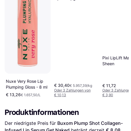
Nudegasm Diamonds
Pixi LipLift M
Sheen
Nuxe Very Rose Lip
€ 30,40
€ 11,72
€ 5.957,39/kg
Plumping Gloss - 8 ml
Oder 3 Zahlungen von
Oder 3 Zahlunge
€ 13,26
€ 1.657,50/L
€ 10,13
€ 3,90
Produktinformationen
Der niedrigste Preis für 
Buxom Plump Shot Collagen-
Infused Lip Serum Get Naked
 beträgt derzeit 
€ 8,08
. 