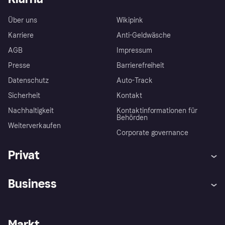
Über uns
Wikipink
Karriere
Anti-Geldwäsche
AGB
Impressum
Presse
Barrierefreiheit
Datenschutz
Auto-Track
Sicherheit
Kontakt
Nachhaltigkeit
Kontaktinformationen für
Behörden
Weiterverkaufen
Corporate governance
Privat
Hilfe
Käuferschutzrichtlinien
Business
Einloggen
Beschwerden
Händlersupport
Entwicklerseite
Klarna App
Datenschutzeinstellungen
Händlerportal
Betriebsstatus
Markt
Shops entdecken
Dein Widerrufsrecht