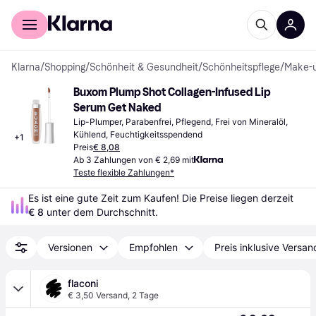
Für Shopper
Für Händler
Klarna
/
Shopping
/
Schönheit & Gesundheit
/
Schönheitspflege
/
Make-
Buxom Plump Shot Collagen-Infused Lip 
Serum Get Naked
Lip-Plumper, Parabenfrei, Pflegend, Frei von Mineralöl, 
Kühlend, Feuchtigkeitsspendend
+
1
Preis
€ 8,08
Ab 3 Zahlungen von € 2,69 mit
Teste flexible Zahlungen*
Es ist eine gute Zeit zum Kaufen! Die Preise liegen derzeit 
€ 8
 unter dem Durchschnitt.
Versionen
Empfohlen
Preis inklusive Versan
flaconi
€ 3,50 Versand
,
2 Tage