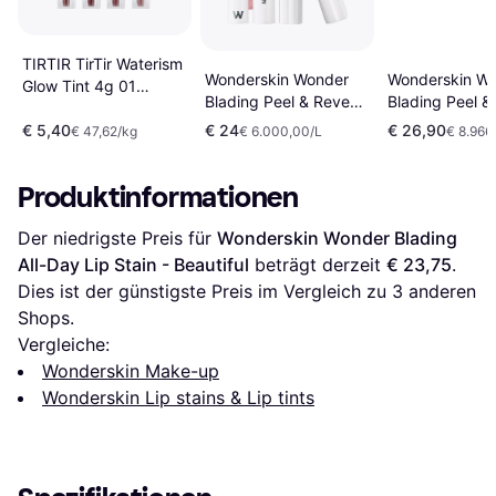
TIRTIR TirTir Waterism
Wonderskin W
Wonderskin Wonder
Glow Tint 4g 01
Blading Peel &
Blading Peel & Reveal
Mauve Rose Rosa
Lip Stain Kit - 
Lip Stain Kit - XOXO
€ 5,40
€ 24
€ 26,90
€ 47,62/kg
€ 6.000,00/L
€ 8.966
Produktinformationen
Der niedrigste Preis für 
Wonderskin Wonder Blading 
All-Day Lip Stain - Beautiful
 beträgt derzeit 
€ 23,75
. 
Dies ist der günstigste Preis im Vergleich zu 
3
 anderen 
Shops.
Vergleiche:
Wonderskin Make-up
Wonderskin Lip stains & Lip tints