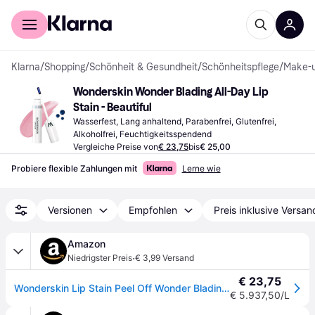
Für Shopper
Für Händler
Klarna
/
Shopping
/
Schönheit & Gesundheit
/
Schönheitspflege
/
Make-
Wonderskin Wonder Blading All-Day Lip 
Stain - Beautiful
Wasserfest, Lang anhaltend, Parabenfrei, Glutenfrei, 
Alkoholfrei, Feuchtigkeitsspendend
Vergleiche Preise von
€ 23,75
bis
€ 25,00
Probiere flexible Zahlungen mit
Lerne wie
Versionen
Empfohlen
Preis inklusive Versan
Amazon
·
Niedrigster Preis
€ 3,99 Versand
€ 23,75
Wonderskin Lip Stain Peel Off Wonder Blading Masque –Lippenfleckenmaske, Natürlicher Lippenstift, Langanhaltender Wasserfester Lippen-Tint (Beautiful Stain and Go)
€ 5.937,50/L